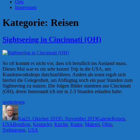
Orte
Impressum
Kategorie:
Reisen
Sightseeing in Cincinnati (OH)
So oft kommt es nicht vor, dass ich beruflich ins Ausland muss.
Dieses Mal war es ein sehr kurzer Trip in die USA, um
Kundenworkshops durchzuführen. Anders als sonst ergab sich
hierbei die Gelegenheit, am Abflugtag noch ein paar Stunden zum
Sightseeing zu nutzen. Die folgen Bilder stammen aus Cincinnati
(OH), deren Innenstadt ich mir in 2-3 Stunden erlaufen habe.
„Sightseeing
weiterlesen
in
Autor
Veröffentlicht
Format
Kategorien
Cincinnati
am
(OH)“
Kai
25. Oktober 2019
5. November 2019
Galerie
Reisen
,
Schlagwörter
USA
Bourbon
,
Kentucky
,
Kirche
,
Kunst
,
Malerei
,
Ohio
,
Sightseeing
,
USA