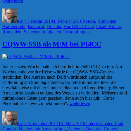
„4
weiterlesen
Tage
Autor
Veröffentlicht
Kategorien
Schlagw
Bukarest“
am
Kai
4. Februar 2018
4. Februar 2018
Reisen
,
Rumänien
Autoverkehr
,
Bukarest
,
Dracula
,
Hard Rock Café
,
lokale Küche
,
Rumänien
,
Sehenswürdigkeiten
,
Triumpfbogen
CQWW SSB als M/M bei PI4CC
In der letzten Woche hatte ich beruflich in Delft (NL) zu tun. Am
Wochenende vor der Reise würde der CQWW SSB-Contest
stattfinden. Die Anreise nach Delft würde sich aufgrund der
Entfernung am Sonntag anbieten. So reifte in mir die Idee, die
Geschäftsreise mit einer Contestteilnahme bei irgendeiner größeren
Amateurfunkstation entlang des Weges zu verbinden. Meistens sind
mitfunkende Gäste gern gesehen, denn auch hier gilt: „Gutes
„CQWW
Personal ist schwer zu bekommen“.
weiterlesen
SSB
Autor
Veröffentlicht
Format
Kategorien
als
am
M/M
Kai
5. November 2017
13. März 2018
Galerie
Amateurfunk
,
bei
Schlagwörter
Contest
,
Niederlande
Amateurfunk
,
Antenne
,
Bavarian Contest
PI4CC“