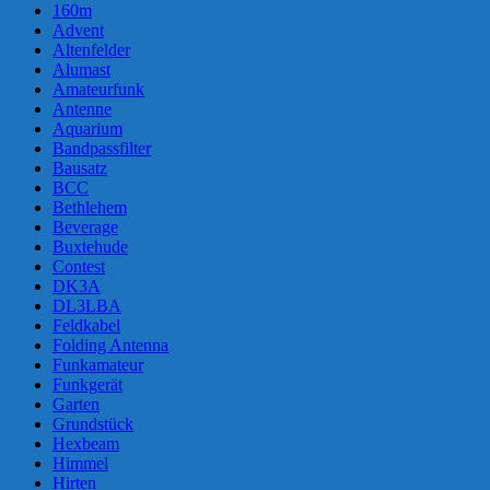
160m
Advent
Altenfelder
Alumast
Amateurfunk
Antenne
Aquarium
Bandpassfilter
Bausatz
BCC
Bethlehem
Beverage
Buxtehude
Contest
DK3A
DL3LBA
Feldkabel
Folding Antenna
Funkamateur
Funkgerät
Garten
Grundstück
Hexbeam
Himmel
Hirten