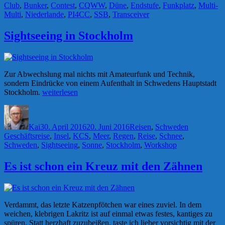
Club
,
Bunker
,
Contest
,
CQWW
,
Düne
,
Endstufe
,
Funkplatz
,
Multi-
Multi
,
Niederlande
,
PI4CC
,
SSB
,
Transceiver
Sightseeing in Stockholm
Zur Abwechslung mal nichts mit Amateurfunk und Technik,
sondern Eindrücke von einem Aufenthalt in Schwedens Hauptstadt
„Sightseeing
Stockholm.
weiterlesen
in
Autor
Veröffentlicht
Kategorien
Schlagwört
Stockholm“
am
Kai
30. April 2016
20. Juni 2016
Reisen
,
Schweden
Geschäftsreise
,
Insel
,
KCS
,
Meer
,
Regen
,
Reise
,
Schnee
,
Schweden
,
Sightseeing
,
Sonne
,
Stockholm
,
Workshop
Es ist schon ein Kreuz mit den Zähnen
Verdammt, das letzte Katzenpfötchen war eines zuviel. In dem
weichen, klebrigen Lakritz ist auf einmal etwas festes, kantiges zu
spüren. Statt herzhaft zuzubeißen, taste ich lieber vorsichtig mit der