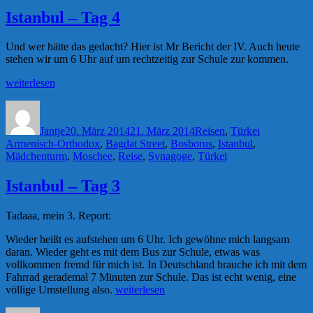
Istanbul – Tag 4
Und wer hätte das gedacht? Hier ist Mr Bericht der IV. Auch heute
stehen wir um 6 Uhr auf um rechtzeitig zur Schule zur kommen.
„Istanbul
weiterlesen
–
Autor
Veröffentlicht
Kategorien
Schlagwörte
Tag
am
4“
Jantje
20. März 2014
21. März 2014
Reisen
,
Türkei
Armenisch-Orthodox
,
Bagdat Street
,
Bosborus
,
Istanbul
,
Mädchenturm
,
Moschee
,
Reise
,
Synagoge
,
Türkei
Istanbul – Tag 3
Tadaaa, mein 3. Report:
Wieder heißt es aufstehen um 6 Uhr. Ich gewöhne mich langsam
daran. Wieder geht es mit dem Bus zur Schule, etwas was
vollkommen fremd für mich ist. In Deutschland brauche ich mit dem
Fahrrad gerademal 7 Minuten zur Schule. Das ist echt wenig, eine
„Istanbul
völlige Umstellung also.
weiterlesen
–
Autor
Veröffentlicht
Kategorien
Schlagwörte