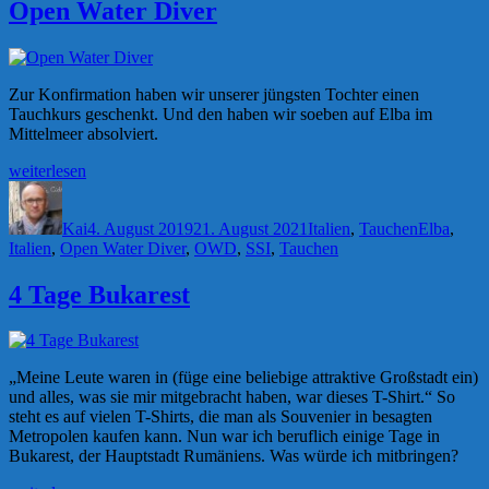
Open Water Diver
Zur Konfirmation haben wir unserer jüngsten Tochter einen
Tauchkurs geschenkt. Und den haben wir soeben auf Elba im
Mittelmeer absolviert.
„Open
weiterlesen
Water
Autor
Veröffentlicht
Kategorien
Schlagwör
Diver“
am
Kai
4. August 2019
21. August 2021
Italien
,
Tauchen
Elba
,
Italien
,
Open Water Diver
,
OWD
,
SSI
,
Tauchen
4 Tage Bukarest
„Meine Leute waren in (füge eine beliebige attraktive Großstadt ein)
und alles, was sie mir mitgebracht haben, war dieses T-Shirt.“ So
steht es auf vielen T-Shirts, die man als Souvenier in besagten
Metropolen kaufen kann. Nun war ich beruflich einige Tage in
Bukarest, der Hauptstadt Rumäniens. Was würde ich mitbringen?