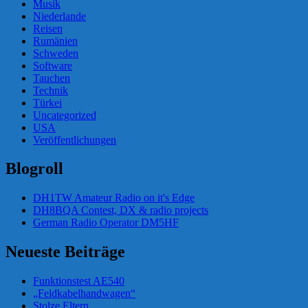
Musik
Niederlande
Reisen
Rumänien
Schweden
Software
Tauchen
Technik
Türkei
Uncategorized
USA
Veröffentlichungen
Blogroll
DH1TW Amateur Radio on it's Edge
DH8BQA Contest, DX & radio projects
German Radio Operator DM5HF
Neueste Beiträge
Funktionstest AE540
„Feldkabelhandwagen“
Stolze Eltern