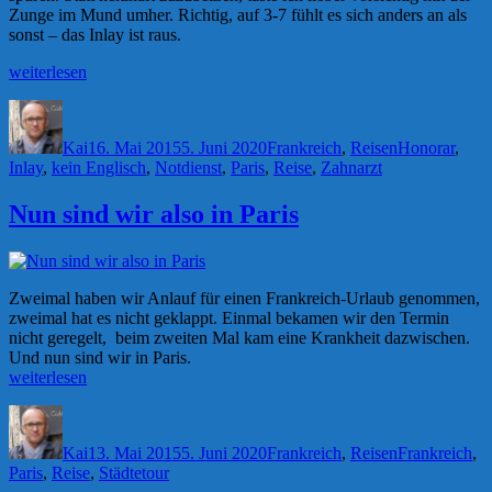
Zunge im Mund umher. Richtig, auf 3-7 fühlt es sich anders an als
sonst – das Inlay ist raus.
„Es
weiterlesen
ist
Autor
Veröffentlicht
Kategorien
Schlagwörter
schon
am
ein
Kai
16. Mai 2015
5. Juni 2020
Frankreich
,
Reisen
Honorar
,
Kreuz
Inlay
,
kein Englisch
,
Notdienst
,
Paris
,
Reise
,
Zahnarzt
mit
den
Nun sind wir also in Paris
Zähnen“
Zweimal haben wir Anlauf für einen Frankreich-Urlaub genommen,
zweimal hat es nicht geklappt. Einmal bekamen wir den Termin
nicht geregelt, beim zweiten Mal kam eine Krankheit dazwischen.
Und nun sind wir in Paris.
„Nun
weiterlesen
sind
Autor
Veröffentlicht
Kategorien
Schlagwörter
wir
am
also
Kai
13. Mai 2015
5. Juni 2020
Frankreich
,
Reisen
Frankreich
,
in
Paris
,
Reise
,
Städtetour
Paris“