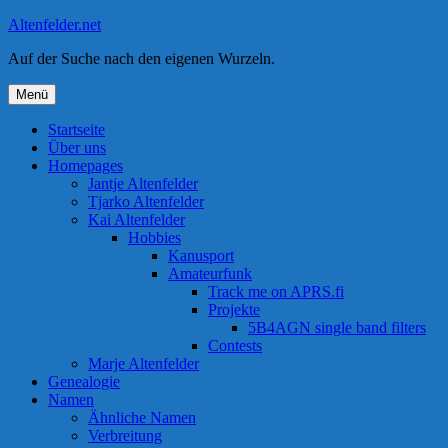
Zum
Altenfelder.net
Inhalt
Auf der Suche nach den eigenen Wurzeln.
springen
Menü
Startseite
Über uns
Homepages
Jantje Altenfelder
Tjarko Altenfelder
Kai Altenfelder
Hobbies
Kanusport
Amateurfunk
Track me on APRS.fi
Projekte
5B4AGN single band filters
Contests
Marje Altenfelder
Genealogie
Namen
Ähnliche Namen
Verbreitung