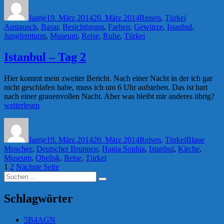
Tag
am
3“
Jantje
19. März 2014
20. März 2014
Reisen
,
Türkei
Austausch
,
Basar
,
Besichtigung
,
Farben
,
Gewürze
,
Istanbul
,
Jungfernturm
,
Museum
,
Reise
,
Ruhe
,
Türkei
Istanbul – Tag 2
Hier kommt mein zweiter Bericht. Nach einer Nacht in der ich gar
nicht geschlafen habe, muss ich um 6 Uhr aufstehen. Das ist hart
„Is
nach einer grauenvollen Nacht. Aber was bleibt mir anderes übrig?
–
weiterlesen
Ta
Autor
Veröffentlicht
Kategorien
Schlagwörte
2“
am
Jantje
19. März 2014
20. März 2014
Reisen
,
Türkei
Blaue
Moschee
,
Deutscher Brunnen
,
Hagia Sophia
,
Istanbul
,
Kirche
,
Museum
,
Obelisk
,
Reise
,
Türkei
Seitennummerierung
Seite
Seite
1
2
Nächste Seite
Suchen
der
Suchen
nach:
Beiträge
Schlagwörter
5B4AGN