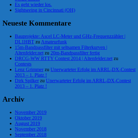
Es geht wieder los.
Sightseeing in Cincinnati (OH)
Neueste Kommentare
Bauprojekte: Ascel LC-Meter und GHz-Frequenzzähler |
DL1HBT
zu
Amateurfunk
15m-Bandpassfilter mit seltsamen Filterkurven |
Altenfelder.net
zu
20m-Bandpassfilter fertig
DRCG-WW RTTY Contest 2014 | Altenfelder.net
zu
Contests
Lenz Grimmer
zu
Unerwarteter Erfolg im ARRL-DX-Contest
2013 – 1. Platz !
Dirk Spilker
zu
Unerwarteter Erfolg im ARRL-DX-Contest
2013 – 1. Platz !
Archiv
November 2019
Oktober 2019
August 2019
November 2018
September 2018