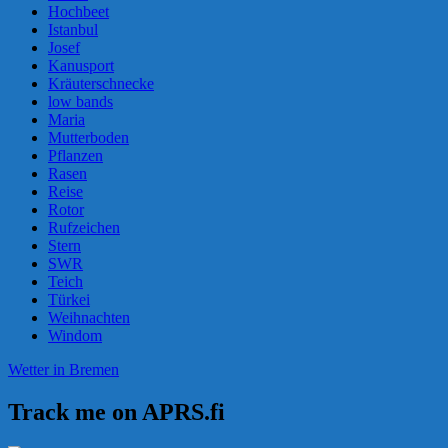
Hochbeet
Istanbul
Josef
Kanusport
Kräuterschnecke
low bands
Maria
Mutterboden
Pflanzen
Rasen
Reise
Rotor
Rufzeichen
Stern
SWR
Teich
Türkei
Weihnachten
Windom
Wetter in Bremen
Track me on APRS.fi