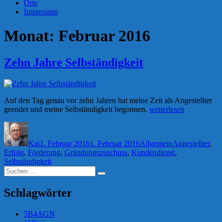
Orte
Impressum
Monat:
Februar 2016
Zehn Jahre Selbständigkeit
Auf den Tag genau vor zehn Jahren hat meine Zeit als Angestellter
„Zehn
geendet und meine Selbständigkeit begonnen.
weiterlesen
Jahre
Autor
Veröffentlicht
Kategorien
Schlagwörter
Selbständigkeit“
am
Kai
1. Februar 2016
1. Februar 2016
Allgemein
Angestellter
,
Erfolg
,
Förderung
,
Gründungszuschuss
,
Kundendienst
,
Selbständigkeit
Suchen
Suchen
nach:
Schlagwörter
5B4AGN