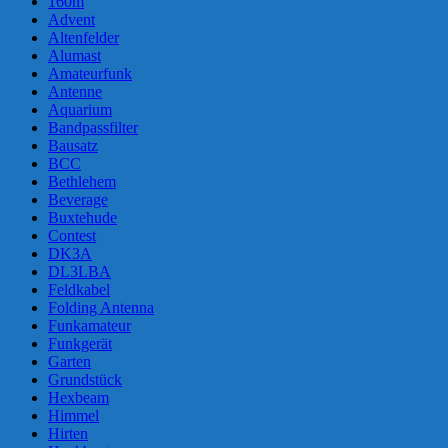
160m
Advent
Altenfelder
Alumast
Amateurfunk
Antenne
Aquarium
Bandpassfilter
Bausatz
BCC
Bethlehem
Beverage
Buxtehude
Contest
DK3A
DL3LBA
Feldkabel
Folding Antenna
Funkamateur
Funkgerät
Garten
Grundstück
Hexbeam
Himmel
Hirten