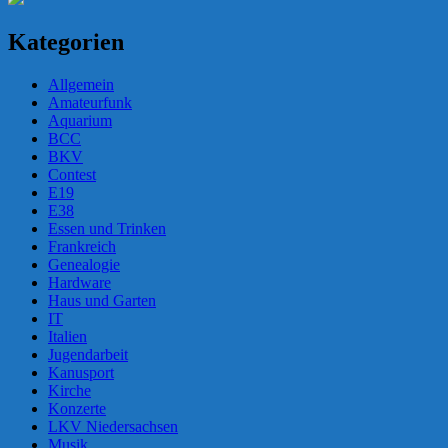
Kategorien
Allgemein
Amateurfunk
Aquarium
BCC
BKV
Contest
E19
E38
Essen und Trinken
Frankreich
Genealogie
Hardware
Haus und Garten
IT
Italien
Jugendarbeit
Kanusport
Kirche
Konzerte
LKV Niedersachsen
Musik