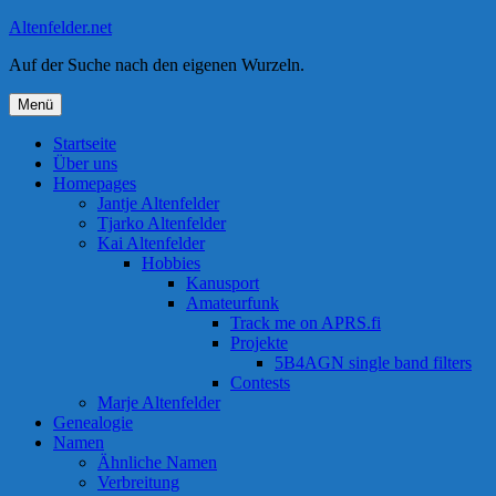
Zum
Altenfelder.net
Inhalt
Auf der Suche nach den eigenen Wurzeln.
springen
Menü
Startseite
Über uns
Homepages
Jantje Altenfelder
Tjarko Altenfelder
Kai Altenfelder
Hobbies
Kanusport
Amateurfunk
Track me on APRS.fi
Projekte
5B4AGN single band filters
Contests
Marje Altenfelder
Genealogie
Namen
Ähnliche Namen
Verbreitung