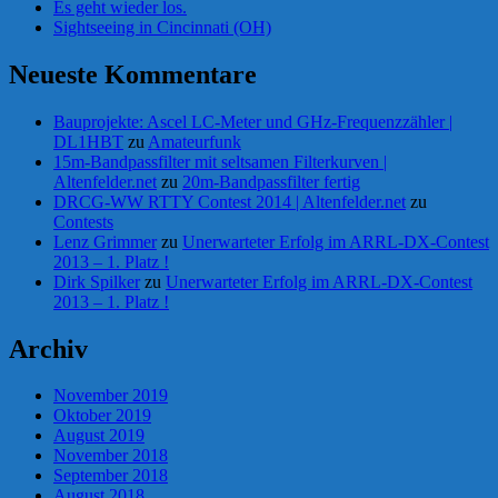
Es geht wieder los.
Sightseeing in Cincinnati (OH)
Neueste Kommentare
Bauprojekte: Ascel LC-Meter und GHz-Frequenzzähler |
DL1HBT
zu
Amateurfunk
15m-Bandpassfilter mit seltsamen Filterkurven |
Altenfelder.net
zu
20m-Bandpassfilter fertig
DRCG-WW RTTY Contest 2014 | Altenfelder.net
zu
Contests
Lenz Grimmer
zu
Unerwarteter Erfolg im ARRL-DX-Contest
2013 – 1. Platz !
Dirk Spilker
zu
Unerwarteter Erfolg im ARRL-DX-Contest
2013 – 1. Platz !
Archiv
November 2019
Oktober 2019
August 2019
November 2018
September 2018
August 2018