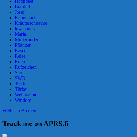
Hochbeet
Istanbul
Josef
Kanusport
Kräuterschnecke
low bands
Maria
Mutterboden
Pflanzen
Rasen
Reise
Rotor
Rufzeichen
Stern
SWR
Teich
Türkei
Weihnachten
Windom
Wetter in Bremen
Track me on APRS.fi