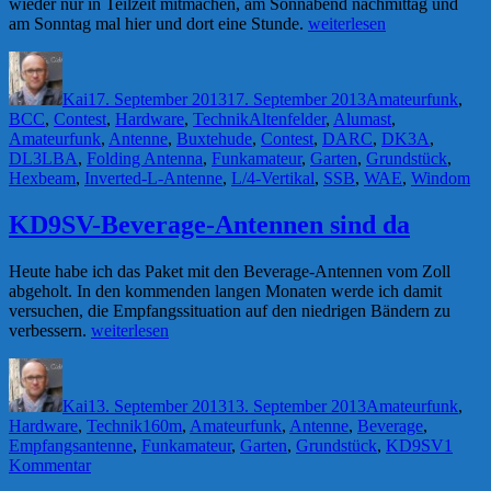
wieder nur in Teilzeit mitmachen, am Sonnabend nachmittag und
„Worked
am Sonntag mal hier und dort eine Stunde.
weiterlesen
All
Autor
Veröffentlicht
Kategorien
Europe
am
DX
Kai
17. September 2013
17. September 2013
Amateurfunk
,
SSB-
Schlagwörter
BCC
,
Contest
,
Hardware
,
Technik
Altenfelder
,
Alumast
,
Contest“
Amateurfunk
,
Antenne
,
Buxtehude
,
Contest
,
DARC
,
DK3A
,
DL3LBA
,
Folding Antenna
,
Funkamateur
,
Garten
,
Grundstück
,
Hexbeam
,
Inverted-L-Antenne
,
L/4-Vertikal
,
SSB
,
WAE
,
Windom
KD9SV-Beverage-Antennen sind da
Heute habe ich das Paket mit den Beverage-Antennen vom Zoll
abgeholt. In den kommenden langen Monaten werde ich damit
versuchen, die Empfangssituation auf den niedrigen Bändern zu
„KD9SV-
verbessern.
weiterlesen
Beverage-
Autor
Veröffentlicht
Kategorien
Antennen
am
sind
Kai
13. September 2013
13. September 2013
Amateurfunk
,
da“
Schlagwörter
Hardware
,
Technik
160m
,
Amateurfunk
,
Antenne
,
Beverage
,
Empfangsantenne
,
Funkamateur
,
Garten
,
Grundstück
,
KD9SV
1
zu
Kommentar
KD9SV-