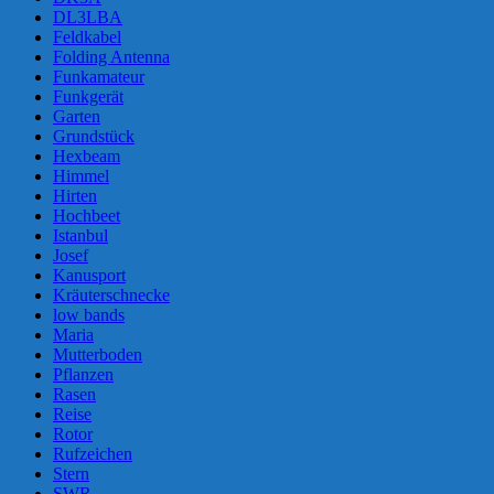
DL3LBA
Feldkabel
Folding Antenna
Funkamateur
Funkgerät
Garten
Grundstück
Hexbeam
Himmel
Hirten
Hochbeet
Istanbul
Josef
Kanusport
Kräuterschnecke
low bands
Maria
Mutterboden
Pflanzen
Rasen
Reise
Rotor
Rufzeichen
Stern
SWR