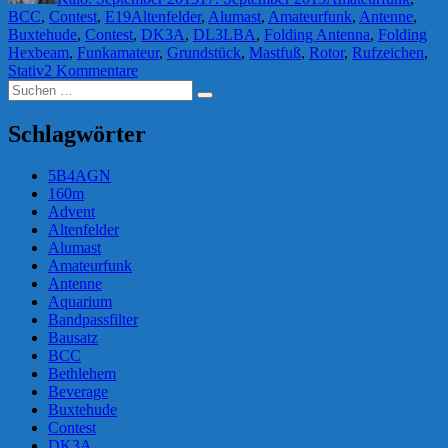
Schlagwörter
BCC
,
Contest
,
E19
Altenfelder
,
Alumast
,
Amateurfunk
,
Antenne
,
Buxtehude
,
Contest
,
DK3A
,
DL3LBA
,
Folding Antenna
,
Folding
Hexbeam
,
Funkamateur
,
Grundstück
,
Mastfuß
,
Rotor
,
Rufzeichen
,
zu
Stativ
2 Kommentare
Suchen
SSB-
Suchen
nach:
Fieldday,
nicht
Schlagwörter
portabel
5B4AGN
160m
Advent
Altenfelder
Alumast
Amateurfunk
Antenne
Aquarium
Bandpassfilter
Bausatz
BCC
Bethlehem
Beverage
Buxtehude
Contest
DK3A