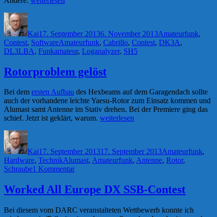
Andere.
weiterlesen
Ergebnisse
Autor
Veröffentlicht
Kategorien
analysiert“
am
Kai
17. September 2013
6. November 2013
Amateurfunk
,
Schlagwörter
Contest
,
Software
Amateurfunk
,
Cabrillo
,
Contest
,
DK3A
,
DL3LBA
,
Funkamateur
,
Loganalyzer
,
SH5
Rotorproblem gelöst
Bei dem
ersten Aufbau
des Hexbeams auf dem Garagendach sollte
auch der vorhandene leichte Yaesu-Rotor zum Einsatz kommen und
Alumast samt Antenne im Stativ drehen. Bei der Premiere ging das
„Rotorproblem
schief. Jetzt ist geklärt, warum.
weiterlesen
gelöst“
Autor
Veröffentlicht
Kategorien
am
Kai
17. September 2013
17. September 2013
Amateurfunk
,
Schlagwörter
Hardware
,
Technik
Alumast
,
Amateurfunk
,
Antenne
,
Rotor
,
zu
Schraube
1 Kommentar
Rotorproblem
gelöst
Worked All Europe DX SSB-Contest
Bei diesem vom DARC veranstalteten Wettbewerb konnte ich