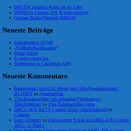
DH1TW Amateur Radio on it's Edge
DH8BQA Contest, DX & radio projects
German Radio Operator DM5HF
Neueste Beiträge
Funktionstest AE540
„Feldkabelhandwagen“
Stolze Eltern
Es geht wieder los.
Sightseeing in Cincinnati (OH)
Neueste Kommentare
Bauprojekte: Ascel LC-Meter und GHz-Frequenzzähler |
DL1HBT
zu
Amateurfunk
15m-Bandpassfilter mit seltsamen Filterkurven |
Altenfelder.net
zu
20m-Bandpassfilter fertig
DRCG-WW RTTY Contest 2014 | Altenfelder.net
zu
Contests
Lenz Grimmer
zu
Unerwarteter Erfolg im ARRL-DX-Contest
2013 – 1. Platz !
Dirk Spilker
zu
Unerwarteter Erfolg im ARRL-DX-Contest