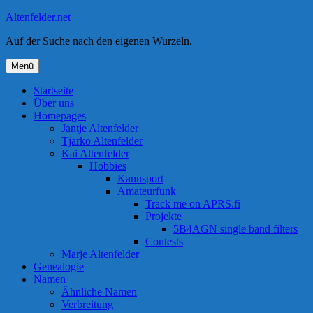
Zum
Altenfelder.net
Inhalt
Auf der Suche nach den eigenen Wurzeln.
springen
Menü
Startseite
Über uns
Homepages
Jantje Altenfelder
Tjarko Altenfelder
Kai Altenfelder
Hobbies
Kanusport
Amateurfunk
Track me on APRS.fi
Projekte
5B4AGN single band filters
Contests
Marje Altenfelder
Genealogie
Namen
Ähnliche Namen
Verbreitung