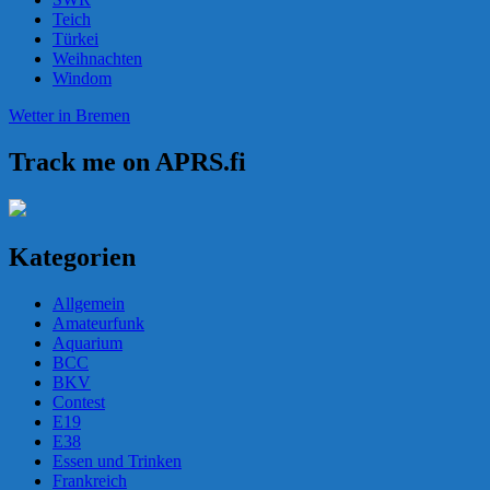
Teich
Türkei
Weihnachten
Windom
Wetter in Bremen
Track me on APRS.fi
Kategorien
Allgemein
Amateurfunk
Aquarium
BCC
BKV
Contest
E19
E38
Essen und Trinken
Frankreich