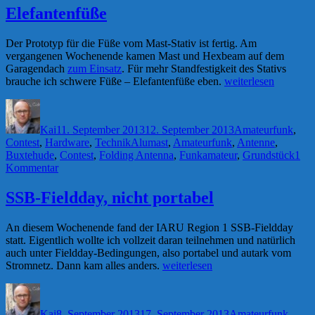
Beverage-
Elefantenfüße
Antennen
sind
Der Prototyp für die Füße vom Mast-Stativ ist fertig. Am
da
vergangenen Wochenende kamen Mast und Hexbeam auf dem
Garagendach
zum Einsatz
. Für mehr Standfestigkeit des Stativs
„Elefantenfüße“
brauche ich schwere Füße – Elefantenfüße eben.
weiterlesen
Autor
Veröffentlicht
Kategorien
am
Kai
11. September 2013
12. September 2013
Amateurfunk
,
Schlagwörter
Contest
,
Hardware
,
Technik
Alumast
,
Amateurfunk
,
Antenne
,
Buxtehude
,
Contest
,
Folding Antenna
,
Funkamateur
,
Grundstück
1
zu
Kommentar
Elefantenfüße
SSB-Fieldday, nicht portabel
An diesem Wochenende fand der IARU Region 1 SSB-Fieldday
statt. Eigentlich wollte ich vollzeit daran teilnehmen und natürlich
auch unter Fieldday-Bedingungen, also portabel und autark vom
„SSB-
Stromnetz. Dann kam alles anders.
weiterlesen
Fieldday,
Autor
Veröffentlicht
Kategorien
nicht
am
portabel“
Kai
8. September 2013
17. September 2013
Amateurfunk
,