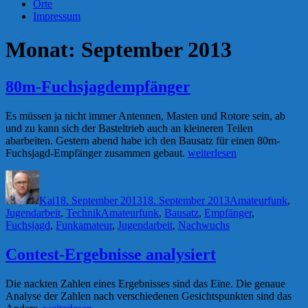
Orte
Impressum
Monat:
September 2013
80m-Fuchsjagdempfänger
Es müssen ja nicht immer Antennen, Masten und Rotore sein, ab
und zu kann sich der Basteltrieb auch an kleineren Teilen
abarbeiten. Gestern abend habe ich den Bausatz für einen 80m-
„80m-
Fuchsjagd-Empfänger zusammen gebaut.
weiterlesen
Fuchsjagdempfänger“
Autor
Veröffentlicht
Kategorien
am
Kai
18. September 2013
18. September 2013
Amateurfunk
,
Schlagwörter
Jugendarbeit
,
Technik
Amateurfunk
,
Bausatz
,
Empfänger
,
Fuchsjagd
,
Funkamateur
,
Jugendarbeit
,
Nachwuchs
Contest-Ergebnisse analysiert
Die nackten Zahlen eines Ergebnisses sind das Eine. Die genaue
Analyse der Zahlen nach verschiedenen Gesichtspunkten sind das
„Contest-