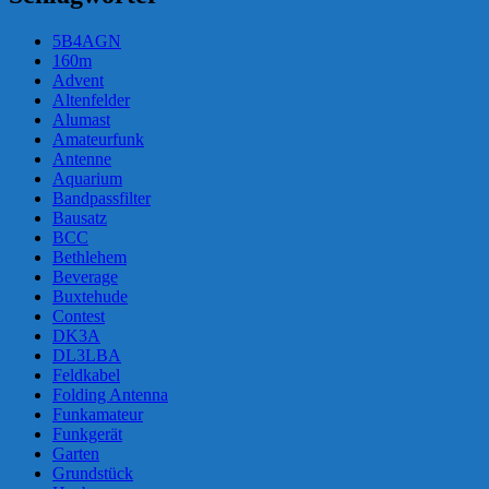
5B4AGN
160m
Advent
Altenfelder
Alumast
Amateurfunk
Antenne
Aquarium
Bandpassfilter
Bausatz
BCC
Bethlehem
Beverage
Buxtehude
Contest
DK3A
DL3LBA
Feldkabel
Folding Antenna
Funkamateur
Funkgerät
Garten
Grundstück