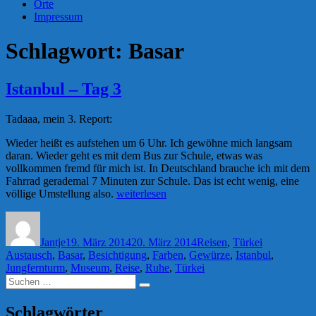
Orte
Impressum
Schlagwort:
Basar
Istanbul – Tag 3
Tadaaa, mein 3. Report:
Wieder heißt es aufstehen um 6 Uhr. Ich gewöhne mich langsam
daran. Wieder geht es mit dem Bus zur Schule, etwas was
vollkommen fremd für mich ist. In Deutschland brauche ich mit dem
Fahrrad gerademal 7 Minuten zur Schule. Das ist echt wenig, eine
„Istanbul
völlige Umstellung also.
weiterlesen
–
Autor
Veröffentlicht
Kategorien
Schlagwörte
Tag
am
3“
Jantje
19. März 2014
20. März 2014
Reisen
,
Türkei
Austausch
,
Basar
,
Besichtigung
,
Farben
,
Gewürze
,
Istanbul
,
Jungfernturm
,
Museum
,
Reise
,
Ruhe
,
Türkei
Suchen
Suchen
nach:
Schlagwörter