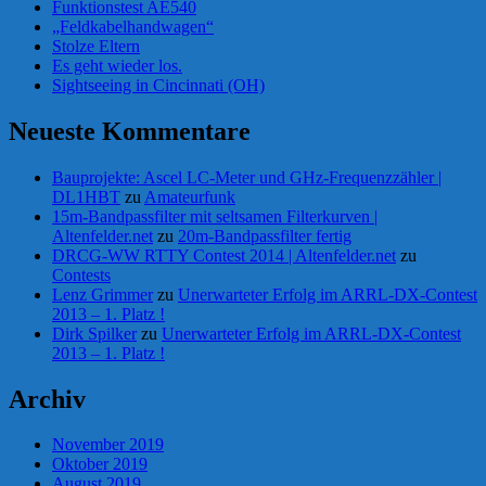
Funktionstest AE540
„Feldkabelhandwagen“
Stolze Eltern
Es geht wieder los.
Sightseeing in Cincinnati (OH)
Neueste Kommentare
Bauprojekte: Ascel LC-Meter und GHz-Frequenzzähler |
DL1HBT
zu
Amateurfunk
15m-Bandpassfilter mit seltsamen Filterkurven |
Altenfelder.net
zu
20m-Bandpassfilter fertig
DRCG-WW RTTY Contest 2014 | Altenfelder.net
zu
Contests
Lenz Grimmer
zu
Unerwarteter Erfolg im ARRL-DX-Contest
2013 – 1. Platz !
Dirk Spilker
zu
Unerwarteter Erfolg im ARRL-DX-Contest
2013 – 1. Platz !
Archiv
November 2019
Oktober 2019
August 2019