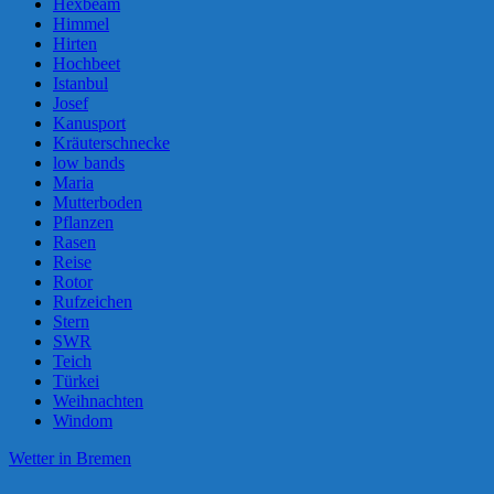
Hexbeam
Himmel
Hirten
Hochbeet
Istanbul
Josef
Kanusport
Kräuterschnecke
low bands
Maria
Mutterboden
Pflanzen
Rasen
Reise
Rotor
Rufzeichen
Stern
SWR
Teich
Türkei
Weihnachten
Windom
Wetter in Bremen