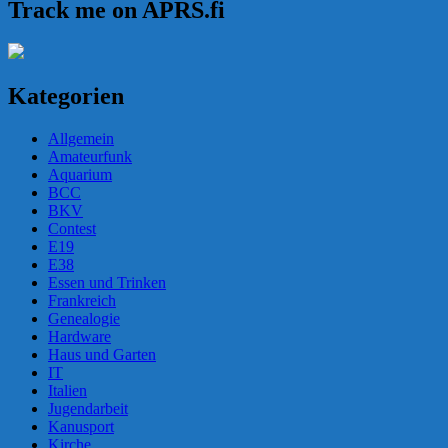
Track me on APRS.fi
Kategorien
Allgemein
Amateurfunk
Aquarium
BCC
BKV
Contest
E19
E38
Essen und Trinken
Frankreich
Genealogie
Hardware
Haus und Garten
IT
Italien
Jugendarbeit
Kanusport
Kirche