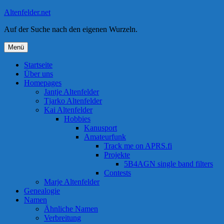
Zum
Altenfelder.net
Inhalt
Auf der Suche nach den eigenen Wurzeln.
springen
Menü
Startseite
Über uns
Homepages
Jantje Altenfelder
Tjarko Altenfelder
Kai Altenfelder
Hobbies
Kanusport
Amateurfunk
Track me on APRS.fi
Projekte
5B4AGN single band filters
Contests
Marje Altenfelder
Genealogie
Namen
Ähnliche Namen
Verbreitung