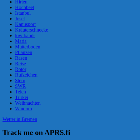
Hirten
Hochbeet
Istanbul
Josef
Kanusport
Kräuterschnecke
low bands
Maria
Mutterboden
Pflanzen
Rasen
Reise
Rotor
Rufzeichen
Stern
SWR
Teich
Türkei
Weihnachten
Windom
Wetter in Bremen
Track me on APRS.fi