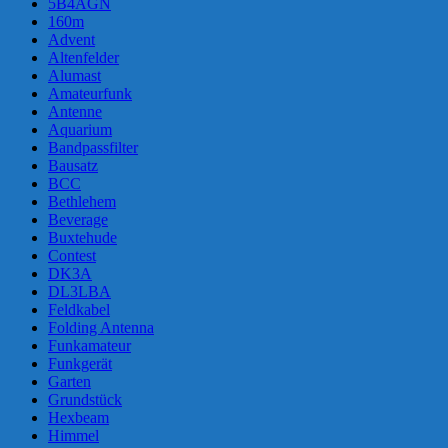
5B4AGN
160m
Advent
Altenfelder
Alumast
Amateurfunk
Antenne
Aquarium
Bandpassfilter
Bausatz
BCC
Bethlehem
Beverage
Buxtehude
Contest
DK3A
DL3LBA
Feldkabel
Folding Antenna
Funkamateur
Funkgerät
Garten
Grundstück
Hexbeam
Himmel