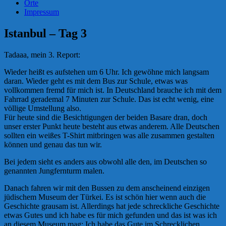
Orte
Impressum
Istanbul – Tag 3
Tadaaa, mein 3. Report:
Wieder heißt es aufstehen um 6 Uhr. Ich gewöhne mich langsam
daran. Wieder geht es mit dem Bus zur Schule, etwas was
vollkommen fremd für mich ist. In Deutschland brauche ich mit dem
Fahrrad gerademal 7 Minuten zur Schule. Das ist echt wenig, eine
völlige Umstellung also.
Für heute sind die Besichtigungen der beiden Basare dran, doch
unser erster Punkt heute besteht aus etwas anderem. Alle Deutschen
sollten ein weißes T-Shirt mitbringen was alle zusammen gestalten
können und genau das tun wir.
Bei jedem sieht es anders aus obwohl alle den, im Deutschen so
genannten Jungfernturm malen.
Danach fahren wir mit den Bussen zu dem anscheinend einzigen
jüdischem Museum der Türkei. Es ist schön hier wenn auch die
Geschichte grausam ist. Allerdings hat jede schreckliche Geschichte
etwas Gutes und ich habe es für mich gefunden und das ist was ich
an diesem Museum mag: Ich habe das Gute im Schrecklichen