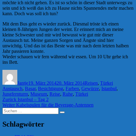
möchte ich nicht gehen. Es ist so schön in dieser Stadt unterwegs zu
sein und ich weiß das ich zu Hause nichts Spannendes mehr machen
kann. Doch was soll ich tun?
Mit dem Bus geht es wieder zurück. Diesmal tröste ich einen
kleinen 8-Jährigen Jungen der weint. Er erinnert mich an meine
kleine Schwester und mir wird bewusst wie gut mir dieser
Austausch tut. Meine ganzen Sorgen und Ängste sind hier
unwichtig. Und das ist das Beste was mir nach dem letzten halben
Jahr passieren konnte.
Wieder schauen wir fern während wir essen. Um 10 Uhr gehe ich
ins Bett.
Autor
Veröffentlicht
Kategorien
Schlagwörte
am
Jantje
19. März 2014
20. März 2014
Reisen
,
Türkei
Austausch
,
Basar
,
Besichtigung
,
Farben
,
Gewürze
,
Istanbul
,
Jungfernturm
,
Museum
,
Reise
,
Ruhe
,
Türkei
Beitragsnavigation
Vorheriger
Zurück
Istanbul – Tag 2
Nächster
Beitrag:
Weiter
Kabelspulen für die Beverage-Antennen
Suchen
Beitrag:
Suchen
nach:
Schlagwörter