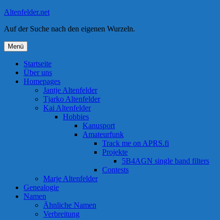
Zum
Altenfelder.net
Inhalt
Auf der Suche nach den eigenen Wurzeln.
springen
Menü
Startseite
Über uns
Homepages
Jantje Altenfelder
Tjarko Altenfelder
Kai Altenfelder
Hobbies
Kanusport
Amateurfunk
Track me on APRS.fi
Projekte
5B4AGN single band filters
Contests
Marje Altenfelder
Genealogie
Namen
Ähnliche Namen
Verbreitung