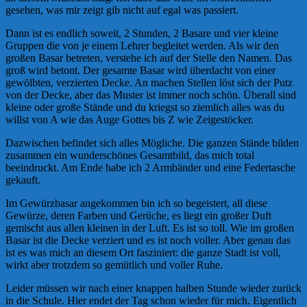
gesehen, was mir zeigt gib nicht auf egal was passiert.
Dann ist es endlich soweit, 2 Stunden, 2 Basare und vier kleine
Gruppen die von je einem Lehrer begleitet werden. Als wir den
großen Basar betreten, verstehe ich auf der Stelle den Namen. Das
groß wird betont. Der gesamte Basar wird überdacht von einer
gewölbten, verzierten Decke. An machen Stellen löst sich der Putz
von der Decke, aber das Muster ist immer noch schön. Überall sind
kleine oder große Stände und du kriegst so ziemlich alles was du
willst von A wie das Auge Gottes bis Z wie Zeigestöcker.
Dazwischen befindet sich alles Mögliche. Die ganzen Stände bilden
zusammen ein wunderschönes Gesamtbild, das mich total
beeindruckt. Am Ende habe ich 2 Armbänder und eine Federtasche
gekauft.
Im Gewürzbasar angekommen bin ich so begeistert, all diese
Gewürze, deren Farben und Gerüche, es liegt ein großer Duft
gemischt aus allen kleinen in der Luft. Es ist so toll. Wie im großen
Basar ist die Decke verziert und es ist noch voller. Aber genau das
ist es was mich an diesem Ort fasziniert: die ganze Stadt ist voll,
wirkt aber trotzdem so gemütlich und voller Ruhe.
Leider müssen wir nach einer knappen halben Stunde wieder zurück
in die Schule. Hier endet der Tag schon wieder für mich. Eigentlich