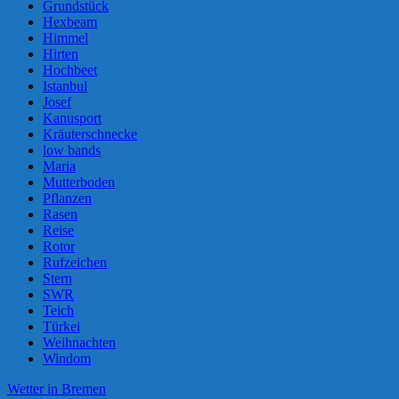
Grundstück
Hexbeam
Himmel
Hirten
Hochbeet
Istanbul
Josef
Kanusport
Kräuterschnecke
low bands
Maria
Mutterboden
Pflanzen
Rasen
Reise
Rotor
Rufzeichen
Stern
SWR
Teich
Türkei
Weihnachten
Windom
Wetter in Bremen