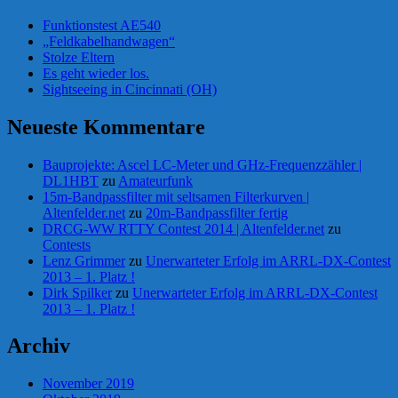
Funktionstest AE540
„Feldkabelhandwagen“
Stolze Eltern
Es geht wieder los.
Sightseeing in Cincinnati (OH)
Neueste Kommentare
Bauprojekte: Ascel LC-Meter und GHz-Frequenzzähler |
DL1HBT
zu
Amateurfunk
15m-Bandpassfilter mit seltsamen Filterkurven |
Altenfelder.net
zu
20m-Bandpassfilter fertig
DRCG-WW RTTY Contest 2014 | Altenfelder.net
zu
Contests
Lenz Grimmer
zu
Unerwarteter Erfolg im ARRL-DX-Contest
2013 – 1. Platz !
Dirk Spilker
zu
Unerwarteter Erfolg im ARRL-DX-Contest
2013 – 1. Platz !
Archiv
November 2019