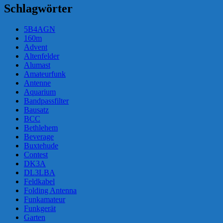
Schlagwörter
5B4AGN
160m
Advent
Altenfelder
Alumast
Amateurfunk
Antenne
Aquarium
Bandpassfilter
Bausatz
BCC
Bethlehem
Beverage
Buxtehude
Contest
DK3A
DL3LBA
Feldkabel
Folding Antenna
Funkamateur
Funkgerät
Garten