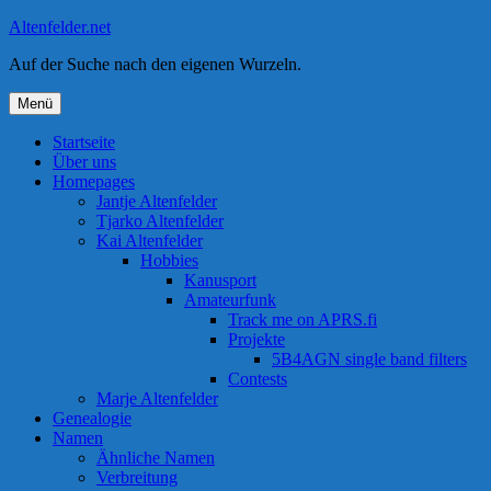
Zum
Altenfelder.net
Inhalt
Auf der Suche nach den eigenen Wurzeln.
springen
Menü
Startseite
Über uns
Homepages
Jantje Altenfelder
Tjarko Altenfelder
Kai Altenfelder
Hobbies
Kanusport
Amateurfunk
Track me on APRS.fi
Projekte
5B4AGN single band filters
Contests
Marje Altenfelder
Genealogie
Namen
Ähnliche Namen
Verbreitung