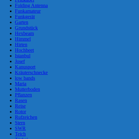
Folding Antenna
Funkamateur
Funkgerät
Garten
Grundstück
Hexbeam
Himmel
Hirten
Hochbeet
Istanbul
Josef
Kanusport
Kräuterschnecke
low bands
Maria
Mutterboden
Pflanzen
Rasen
Reise
Rotor
Rufzeichen
Stern
SWR
Teich