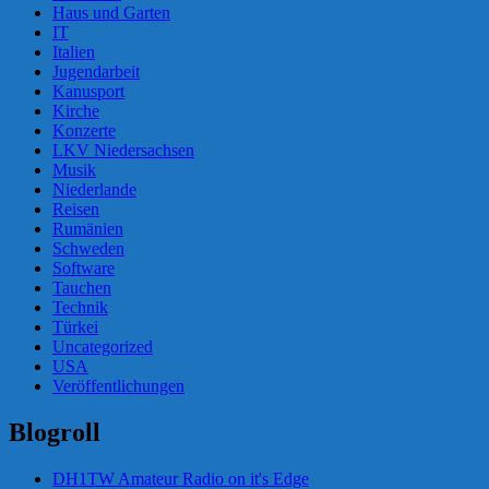
Haus und Garten
IT
Italien
Jugendarbeit
Kanusport
Kirche
Konzerte
LKV Niedersachsen
Musik
Niederlande
Reisen
Rumänien
Schweden
Software
Tauchen
Technik
Türkei
Uncategorized
USA
Veröffentlichungen
Blogroll
DH1TW Amateur Radio on it's Edge