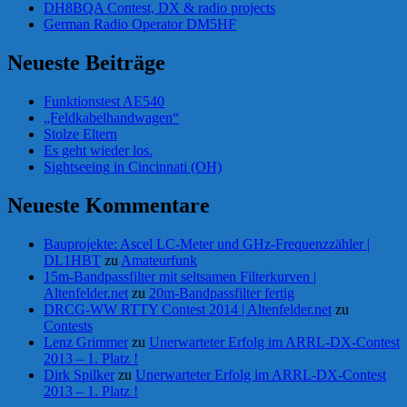
DH8BQA Contest, DX & radio projects
German Radio Operator DM5HF
Neueste Beiträge
Funktionstest AE540
„Feldkabelhandwagen“
Stolze Eltern
Es geht wieder los.
Sightseeing in Cincinnati (OH)
Neueste Kommentare
Bauprojekte: Ascel LC-Meter und GHz-Frequenzzähler |
DL1HBT
zu
Amateurfunk
15m-Bandpassfilter mit seltsamen Filterkurven |
Altenfelder.net
zu
20m-Bandpassfilter fertig
DRCG-WW RTTY Contest 2014 | Altenfelder.net
zu
Contests
Lenz Grimmer
zu
Unerwarteter Erfolg im ARRL-DX-Contest
2013 – 1. Platz !
Dirk Spilker
zu
Unerwarteter Erfolg im ARRL-DX-Contest
2013 – 1. Platz !