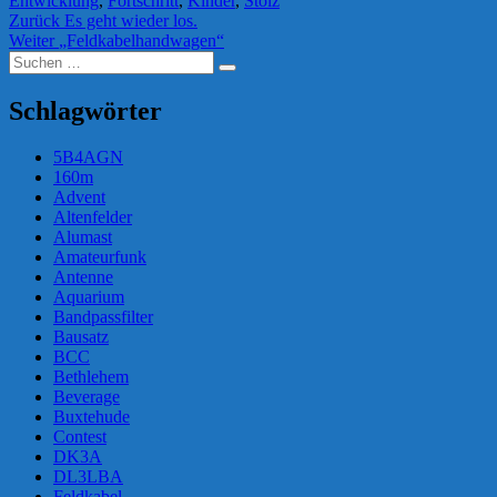
Entwicklung
,
Fortschritt
,
Kinder
,
Stolz
Beitragsnavigation
Vorheriger
Zurück
Es geht wieder los.
Nächster
Beitrag:
Weiter
„Feldkabelhandwagen“
Suchen
Beitrag:
Suchen
nach:
Schlagwörter
5B4AGN
160m
Advent
Altenfelder
Alumast
Amateurfunk
Antenne
Aquarium
Bandpassfilter
Bausatz
BCC
Bethlehem
Beverage
Buxtehude
Contest
DK3A
DL3LBA
Feldkabel