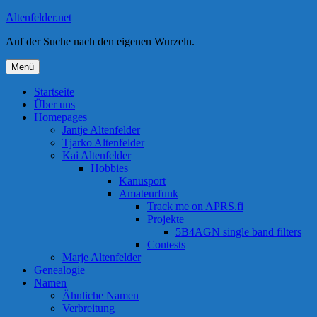
Zum
Altenfelder.net
Inhalt
Auf der Suche nach den eigenen Wurzeln.
springen
Menü
Startseite
Über uns
Homepages
Jantje Altenfelder
Tjarko Altenfelder
Kai Altenfelder
Hobbies
Kanusport
Amateurfunk
Track me on APRS.fi
Projekte
5B4AGN single band filters
Contests
Marje Altenfelder
Genealogie
Namen
Ähnliche Namen
Verbreitung