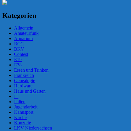
Kategorien
Allgemein
Amateurfunk
Aquarium
BCC
BKV
Contest
E19
E38
Essen und Trinken
Frankreich
Genealogie
Hardware
Haus und Garten
IT
Italien
Jugendarbeit
Kanusport
Kirche
Konzerte
LKV Niedersachsen