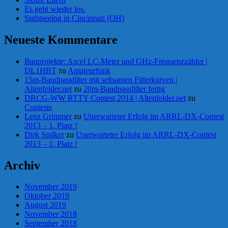
Es geht wieder los.
Sightseeing in Cincinnati (OH)
Neueste Kommentare
Bauprojekte: Ascel LC-Meter und GHz-Frequenzzähler |
DL1HBT
zu
Amateurfunk
15m-Bandpassfilter mit seltsamen Filterkurven |
Altenfelder.net
zu
20m-Bandpassfilter fertig
DRCG-WW RTTY Contest 2014 | Altenfelder.net
zu
Contests
Lenz Grimmer
zu
Unerwarteter Erfolg im ARRL-DX-Contest
2013 – 1. Platz !
Dirk Spilker
zu
Unerwarteter Erfolg im ARRL-DX-Contest
2013 – 1. Platz !
Archiv
November 2019
Oktober 2019
August 2019
November 2018
September 2018