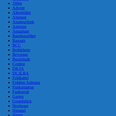
160m
Advent
Altenfelder
Alumast
Amateurfunk
Antenne
Aquarium
Bandpassfilter
Bausatz
BCC
Bethlehem
Beverage
Buxtehude
Contest
DK3A
DL3LBA
Feldkabel
Folding Antenna
Funkamateur
Funkgerät
Garten
Grundstück
Hexbeam
Himmel
Hirten