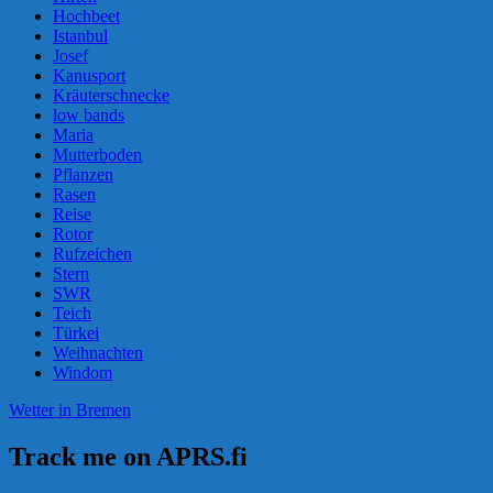
Hochbeet
Istanbul
Josef
Kanusport
Kräuterschnecke
low bands
Maria
Mutterboden
Pflanzen
Rasen
Reise
Rotor
Rufzeichen
Stern
SWR
Teich
Türkei
Weihnachten
Windom
Wetter in Bremen
Track me on APRS.fi