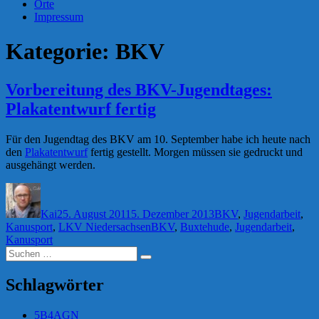
Orte
Impressum
Kategorie:
BKV
Vorbereitung des BKV-Jugendtages:
Plakatentwurf fertig
Für den Jugendtag des BKV am 10. September habe ich heute nach
den
Plakatentwurf
fertig gestellt. Morgen müssen sie gedruckt und
ausgehängt werden.
Autor
Veröffentlicht
Kategorien
am
Kai
25. August 2011
5. Dezember 2013
BKV
,
Jugendarbeit
,
Schlagwörter
Kanusport
,
LKV Niedersachsen
BKV
,
Buxtehude
,
Jugendarbeit
,
Kanusport
Suchen
Suchen
nach:
Schlagwörter
5B4AGN