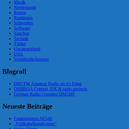
Musik
Niederlande
Reisen
Rumänien
Schweden
Software
Tauchen
Technik
Türkei
Uncategorized
USA
Veröffentlichungen
Blogroll
DH1TW Amateur Radio on it's Edge
DH8BQA Contest, DX & radio projects
German Radio Operator DM5HF
Neueste Beiträge
Funktionstest AE540
„Feldkabelhandwagen“
Stolze Eltern