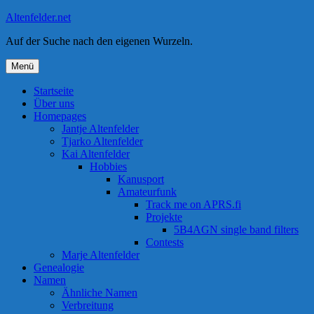
Zum
Altenfelder.net
Inhalt
Auf der Suche nach den eigenen Wurzeln.
springen
Menü
Startseite
Über uns
Homepages
Jantje Altenfelder
Tjarko Altenfelder
Kai Altenfelder
Hobbies
Kanusport
Amateurfunk
Track me on APRS.fi
Projekte
5B4AGN single band filters
Contests
Marje Altenfelder
Genealogie
Namen
Ähnliche Namen
Verbreitung