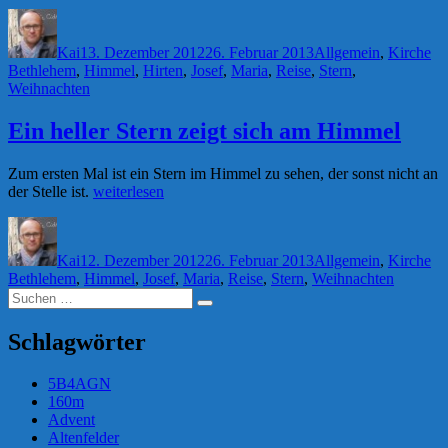
Hirten“
Autor
Veröffentlicht
Kategorien
Sc
am
Kai
13. Dezember 2012
26. Februar 2013
Allgemein
,
Kirche
Bethlehem
,
Himmel
,
Hirten
,
Josef
,
Maria
,
Reise
,
Stern
,
Weihnachten
Ein heller Stern zeigt sich am Himmel
Zum ersten Mal ist ein Stern im Himmel zu sehen, der sonst nicht an
„Ein
der Stelle ist.
weiterlesen
heller
Autor
Veröffentlicht
Kategorien
Sc
Stern
am
zeigt
Kai
12. Dezember 2012
26. Februar 2013
Allgemein
,
Kirche
sich
Bethlehem
,
Himmel
,
Josef
,
Maria
,
Reise
,
Stern
,
Weihnachten
am
Suchen
Himmel“
Suchen
nach:
Schlagwörter
5B4AGN
160m
Advent
Altenfelder