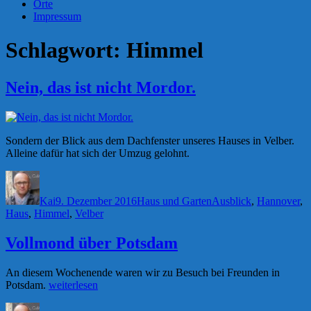
Orte
Impressum
Schlagwort:
Himmel
Nein, das ist nicht Mordor.
Sondern der Blick aus dem Dachfenster unseres Hauses in Velber.
Alleine dafür hat sich der Umzug gelohnt.
Autor
Veröffentlicht
Kategorien
Schlagwörter
am
Kai
9. Dezember 2016
Haus und Garten
Ausblick
,
Hannover
,
Haus
,
Himmel
,
Velber
Vollmond über Potsdam
An diesem Wochenende waren wir zu Besuch bei Freunden in
„Vollmond
Potsdam.
weiterlesen
über
Autor
Veröffentlicht
Kategorien
Schlagwö
Potsdam“