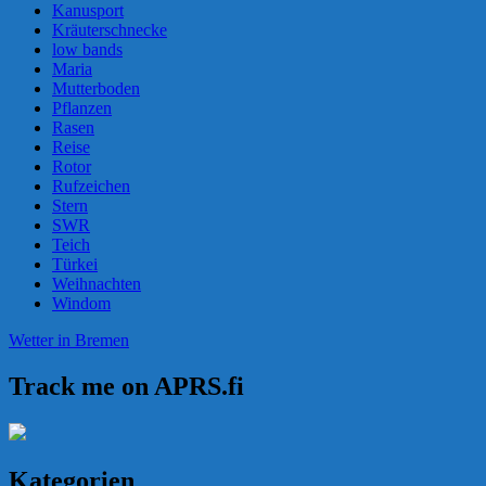
Kanusport
Kräuterschnecke
low bands
Maria
Mutterboden
Pflanzen
Rasen
Reise
Rotor
Rufzeichen
Stern
SWR
Teich
Türkei
Weihnachten
Windom
Wetter in Bremen
Track me on APRS.fi
Kategorien