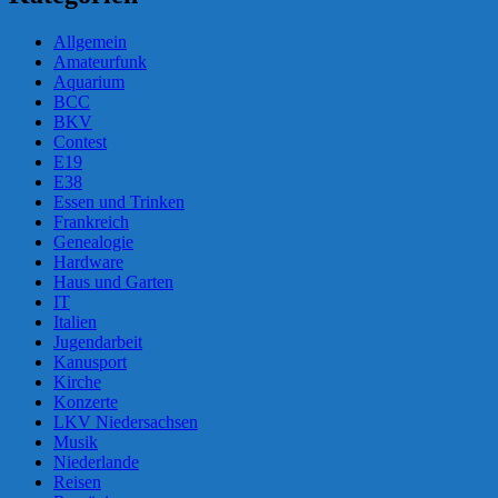
Allgemein
Amateurfunk
Aquarium
BCC
BKV
Contest
E19
E38
Essen und Trinken
Frankreich
Genealogie
Hardware
Haus und Garten
IT
Italien
Jugendarbeit
Kanusport
Kirche
Konzerte
LKV Niedersachsen
Musik
Niederlande
Reisen