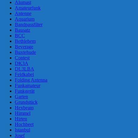
Alumast
Amateurfunk
Antenne
Aquarium
Bandpassfilter
Bausatz
BCC
Bethlehem
Beverage
Buxtehude
Contest
DK3A
DL3LBA
Feldkabel
Folding Antenna
Funkamateur
Funkgerät
Garten
Grundstück
Hexbeam
Himmel
Hirten
Hochbeet
Istanbul
Josef