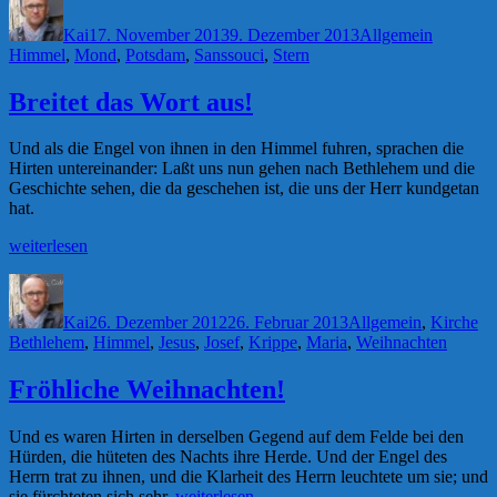
am
Kai
17. November 2013
9. Dezember 2013
Allgemein
Himmel
,
Mond
,
Potsdam
,
Sanssouci
,
Stern
Breitet das Wort aus!
Und als die Engel von ihnen in den Himmel fuhren, sprachen die
Hirten untereinander: Laßt uns nun gehen nach Bethlehem und die
Geschichte sehen, die da geschehen ist, die uns der Herr kundgetan
hat.
„Breitet
weiterlesen
das
Autor
Veröffentlicht
Kategorien
Sc
Wort
am
aus!“
Kai
26. Dezember 2012
26. Februar 2013
Allgemein
,
Kirche
Bethlehem
,
Himmel
,
Jesus
,
Josef
,
Krippe
,
Maria
,
Weihnachten
Fröhliche Weihnachten!
Und es waren Hirten in derselben Gegend auf dem Felde bei den
Hürden, die hüteten des Nachts ihre Herde. Und der Engel des
Herrn trat zu ihnen, und die Klarheit des Herrn leuchtete um sie; und
„Fröhliche
sie fürchteten sich sehr.
weiterlesen