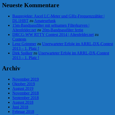
Neueste Kommentare
Bauprojekte: Ascel LC-Meter und GHz-Frequenzzähler |
DL1HBT
zu
Amateurfunk
15m-Bandpassfilter mit seltsamen Filterkurven |
Altenfelder.net
zu
20m-Bandpassfilter fertig
DRCG-WW RTTY Contest 2014 | Altenfelder.net
zu
Contests
Lenz Grimmer
zu
Unerwarteter Erfolg im ARRL-DX-Contest
2013 – 1. Platz !
Dirk Spilker
zu
Unerwarteter Erfolg im ARRL-DX-Contest
2013 – 1. Platz !
Archiv
November 2019
Oktober 2019
August 2019
November 2018
September 2018
August 2018
Juni 2018
Februar 2018