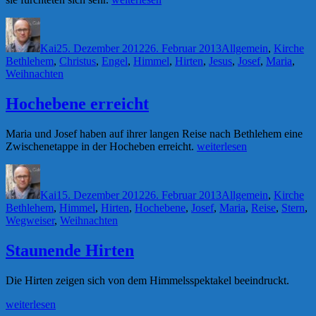
Weihnachten!“
Autor
Veröffentlicht
Kategorien
Sc
am
Kai
25. Dezember 2012
26. Februar 2013
Allgemein
,
Kirche
Bethlehem
,
Christus
,
Engel
,
Himmel
,
Hirten
,
Jesus
,
Josef
,
Maria
,
Weihnachten
Hochebene erreicht
Maria und Josef haben auf ihrer langen Reise nach Bethlehem eine
„Hochebene
Zwischenetappe in der Hocheben erreicht.
weiterlesen
erreicht“
Autor
Veröffentlicht
Kategorien
Sc
am
Kai
15. Dezember 2012
26. Februar 2013
Allgemein
,
Kirche
Bethlehem
,
Himmel
,
Hirten
,
Hochebene
,
Josef
,
Maria
,
Reise
,
Stern
,
Wegweiser
,
Weihnachten
Staunende Hirten
Die Hirten zeigen sich von dem Himmelsspektakel beeindruckt.
„Staunende
weiterlesen