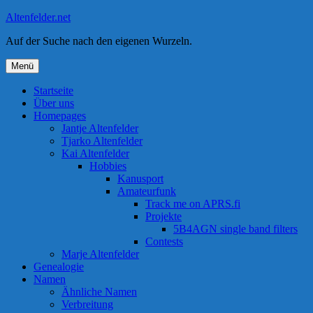
Zum
Altenfelder.net
Inhalt
Auf der Suche nach den eigenen Wurzeln.
springen
Menü
Startseite
Über uns
Homepages
Jantje Altenfelder
Tjarko Altenfelder
Kai Altenfelder
Hobbies
Kanusport
Amateurfunk
Track me on APRS.fi
Projekte
5B4AGN single band filters
Contests
Marje Altenfelder
Genealogie
Namen
Ähnliche Namen
Verbreitung