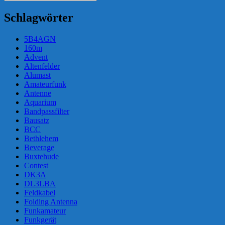
der
Suchen
nach:
Beiträge
Schlagwörter
5B4AGN
160m
Advent
Altenfelder
Alumast
Amateurfunk
Antenne
Aquarium
Bandpassfilter
Bausatz
BCC
Bethlehem
Beverage
Buxtehude
Contest
DK3A
DL3LBA
Feldkabel
Folding Antenna
Funkamateur
Funkgerät