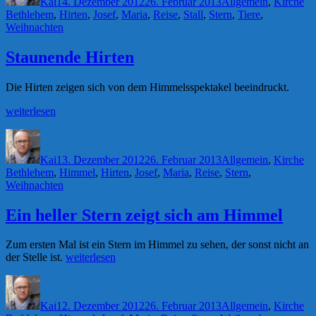
Kai
14. Dezember 2012
26. Februar 2013
Allgemein
,
Kirche
Bethlehem
,
Hirten
,
Josef
,
Maria
,
Reise
,
Stall
,
Stern
,
Tiere
,
Weihnachten
Staunende Hirten
Die Hirten zeigen sich von dem Himmelsspektakel beeindruckt.
„Staunende
weiterlesen
Hirten“
Autor
Veröffentlicht
Kategorien
Sc
am
Kai
13. Dezember 2012
26. Februar 2013
Allgemein
,
Kirche
Bethlehem
,
Himmel
,
Hirten
,
Josef
,
Maria
,
Reise
,
Stern
,
Weihnachten
Ein heller Stern zeigt sich am Himmel
Zum ersten Mal ist ein Stern im Himmel zu sehen, der sonst nicht an
„Ein
der Stelle ist.
weiterlesen
heller
Autor
Veröffentlicht
Kategorien
Sc
Stern
am
zeigt
Kai
12. Dezember 2012
26. Februar 2013
Allgemein
,
Kirche
sich