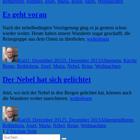
Bethlehem
,
Himmel
,
Josef
,
Maria
,
Reise
,
Stern
,
Weihnachten
am
Himmel“
Es geht voran
Nach der nebelbedingten Verzögerung ging es ja gestern schon
wieder weiter. Heute haben unsere Wanderer sogar geschafft, die
„Es
Reisegruppe aus dem Osten zu überholen.
weiterlesen
geht
Autor
Veröffentlicht
Kategorien
S
voran“
am
Kai
11. Dezember 2012
5. Dezember 2013
Allgemein
,
Kirche
Berge
,
Bethlehem
,
Josef
,
Maria
,
Nebel
,
Reise
,
Weihnachten
Der Nebel hat sich gelichtet
Jetzt, wo sich der Nebel in den Bergen gelichtet hat, können auch
„Der
die Wanderer weiter marschieren.
weiterlesen
Nebel
Autor
Veröffentlicht
Kategorien
Schlagwö
hat
am
sich
Kai
10. Dezember 2012
5. Dezember 2013
Allgemein
Berge
,
gelichtet“
Bethlehem
,
Josef
,
Maria
,
Nebel
,
Reise
,
Weihnachten
Seitennummerierung
Seite
Seite
1
2
Nächste Seite
Suchen