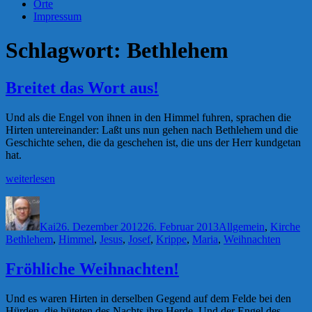
Orte
Impressum
Schlagwort:
Bethlehem
Breitet das Wort aus!
Und als die Engel von ihnen in den Himmel fuhren, sprachen die
Hirten untereinander: Laßt uns nun gehen nach Bethlehem und die
Geschichte sehen, die da geschehen ist, die uns der Herr kundgetan
hat.
„Breitet
weiterlesen
das
Autor
Veröffentlicht
Kategorien
Sc
Wort
am
aus!“
Kai
26. Dezember 2012
26. Februar 2013
Allgemein
,
Kirche
Bethlehem
,
Himmel
,
Jesus
,
Josef
,
Krippe
,
Maria
,
Weihnachten
Fröhliche Weihnachten!
Und es waren Hirten in derselben Gegend auf dem Felde bei den
Hürden, die hüteten des Nachts ihre Herde. Und der Engel des