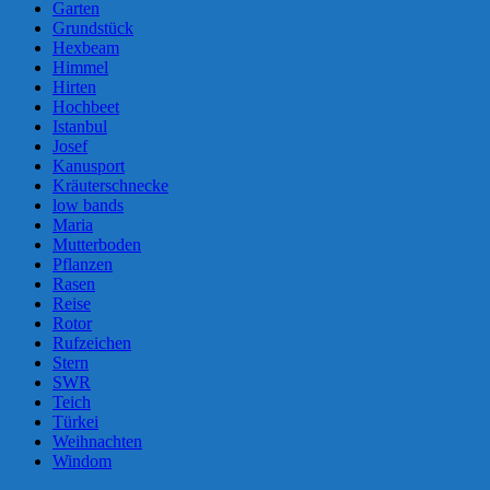
Garten
Grundstück
Hexbeam
Himmel
Hirten
Hochbeet
Istanbul
Josef
Kanusport
Kräuterschnecke
low bands
Maria
Mutterboden
Pflanzen
Rasen
Reise
Rotor
Rufzeichen
Stern
SWR
Teich
Türkei
Weihnachten
Windom