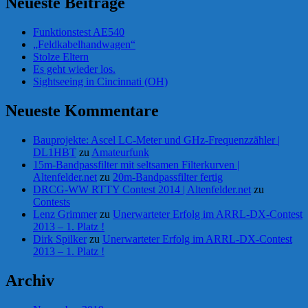
Neueste Beiträge
Funktionstest AE540
„Feldkabelhandwagen“
Stolze Eltern
Es geht wieder los.
Sightseeing in Cincinnati (OH)
Neueste Kommentare
Bauprojekte: Ascel LC-Meter und GHz-Frequenzzähler |
DL1HBT
zu
Amateurfunk
15m-Bandpassfilter mit seltsamen Filterkurven |
Altenfelder.net
zu
20m-Bandpassfilter fertig
DRCG-WW RTTY Contest 2014 | Altenfelder.net
zu
Contests
Lenz Grimmer
zu
Unerwarteter Erfolg im ARRL-DX-Contest
2013 – 1. Platz !
Dirk Spilker
zu
Unerwarteter Erfolg im ARRL-DX-Contest
2013 – 1. Platz !
Archiv