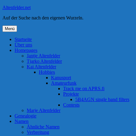
Zum
Altenfelder.net
Inhalt
Auf der Suche nach den eigenen Wurzeln.
springen
Menü
Startseite
Über uns
Homepages
Jantje Altenfelder
Tjarko Altenfelder
Kai Altenfelder
Hobbies
Kanusport
Amateurfunk
Track me on APRS.fi
Projekte
5B4AGN single band filters
Contests
Marje Altenfelder
Genealogie
Namen
Ähnliche Namen
Verbreitung