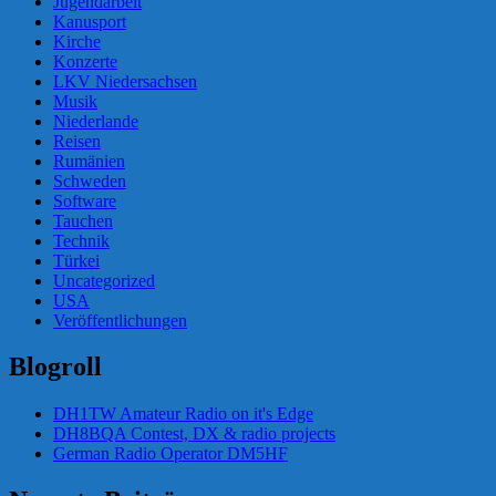
Jugendarbeit
Kanusport
Kirche
Konzerte
LKV Niedersachsen
Musik
Niederlande
Reisen
Rumänien
Schweden
Software
Tauchen
Technik
Türkei
Uncategorized
USA
Veröffentlichungen
Blogroll
DH1TW Amateur Radio on it's Edge
DH8BQA Contest, DX & radio projects
German Radio Operator DM5HF