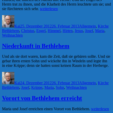
Herrn trat zu ihnen, und die Klarheit des Herrn leuchtete um sie; und
„Fröhliche
sie fürchteten sich sehr.
weiterlesen
Weihnachten!“
Autor
Veröffentlicht
Kategorien
Sc
am
Kai
25. Dezember 2012
26. Februar 2013
Allgemein
,
Kirche
Bethlehem
,
Christus
,
Engel
,
Himmel
,
Hirten
,
Jesus
,
Josef
,
Maria
,
Weihnachten
Niederkunft in Bethlehem
Und als sie dort waren, kam die Zeit, daß sie gebären sollte. Und sie
gebar ihren ersten Sohn und wickelte ihn in Windeln und legte ihn
in eine Krippe; denn sie hatten sonst keinen Raum in der Herberge.
Autor
Veröffentlicht
Kategorien
Sc
am
Kai
24. Dezember 2012
26. Februar 2013
Allgemein
,
Kirche
Bethlehem
,
Josef
,
Krippe
,
Maria
,
Sohn
,
Weihnachten
Vorort von Bethlehem erreicht
„Vorort
Maria und Josef erreichen einen Vorort von Bethlehem.
weiterlesen