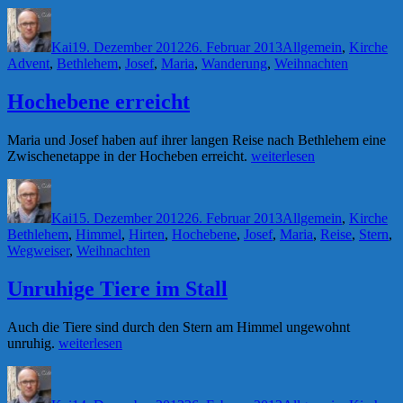
von
Autor
Veröffentlicht
Kategorien
Sc
Bethlehem
am
erreicht“
Kai
19. Dezember 2012
26. Februar 2013
Allgemein
,
Kirche
Advent
,
Bethlehem
,
Josef
,
Maria
,
Wanderung
,
Weihnachten
Hochebene erreicht
Maria und Josef haben auf ihrer langen Reise nach Bethlehem eine
„Hochebene
Zwischenetappe in der Hocheben erreicht.
weiterlesen
erreicht“
Autor
Veröffentlicht
Kategorien
Sc
am
Kai
15. Dezember 2012
26. Februar 2013
Allgemein
,
Kirche
Bethlehem
,
Himmel
,
Hirten
,
Hochebene
,
Josef
,
Maria
,
Reise
,
Stern
,
Wegweiser
,
Weihnachten
Unruhige Tiere im Stall
Auch die Tiere sind durch den Stern am Himmel ungewohnt
„Unruhige
unruhig.
weiterlesen
Tiere
Autor
Veröffentlicht
Kategorien
Sc
im
am
Stall“