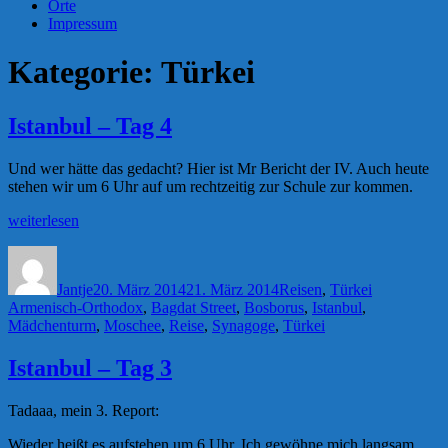
Orte
Impressum
Kategorie:
Türkei
Istanbul – Tag 4
Und wer hätte das gedacht? Hier ist Mr Bericht der IV. Auch heute
stehen wir um 6 Uhr auf um rechtzeitig zur Schule zur kommen.
„Istanbul
weiterlesen
–
Autor
Veröffentlicht
Kategorien
Schlagwörte
Tag
am
4“
Jantje
20. März 2014
21. März 2014
Reisen
,
Türkei
Armenisch-Orthodox
,
Bagdat Street
,
Bosborus
,
Istanbul
,
Mädchenturm
,
Moschee
,
Reise
,
Synagoge
,
Türkei
Istanbul – Tag 3
Tadaaa, mein 3. Report:
Wieder heißt es aufstehen um 6 Uhr. Ich gewöhne mich langsam