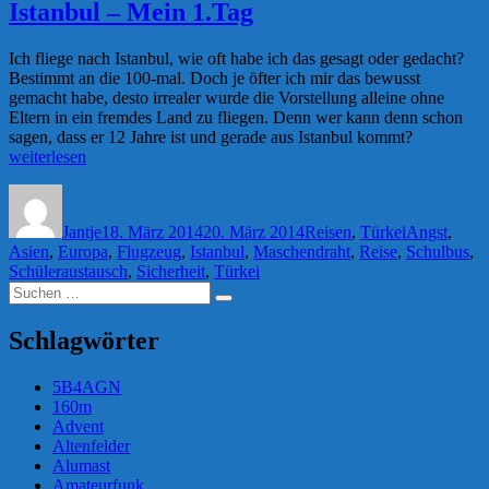
Istanbul – Mein 1.Tag
Ich fliege nach Istanbul, wie oft habe ich das gesagt oder gedacht?
Bestimmt an die 100-mal. Doch je öfter ich mir das bewusst
gemacht habe, desto irrealer wurde die Vorstellung alleine ohne
Eltern in ein fremdes Land zu fliegen. Denn wer kann denn schon
„Istanbul
sagen, dass er 12 Jahre ist und gerade aus Istanbul kommt?
–
weiterlesen
Mein
Autor
Veröffentlicht
Kategorien
Schlagwörte
1.Tag“
am
Jantje
18. März 2014
20. März 2014
Reisen
,
Türkei
Angst
,
Asien
,
Europa
,
Flugzeug
,
Istanbul
,
Maschendraht
,
Reise
,
Schulbus
,
Schüleraustausch
,
Sicherheit
,
Türkei
Suchen
Suchen
nach:
Schlagwörter
5B4AGN
160m
Advent
Altenfelder
Alumast
Amateurfunk