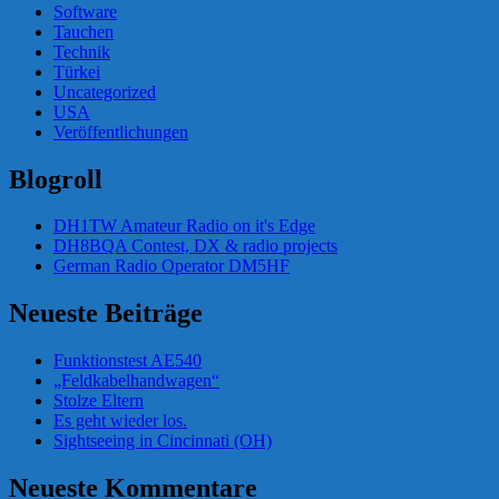
Software
Tauchen
Technik
Türkei
Uncategorized
USA
Veröffentlichungen
Blogroll
DH1TW Amateur Radio on it's Edge
DH8BQA Contest, DX & radio projects
German Radio Operator DM5HF
Neueste Beiträge
Funktionstest AE540
„Feldkabelhandwagen“
Stolze Eltern
Es geht wieder los.
Sightseeing in Cincinnati (OH)
Neueste Kommentare