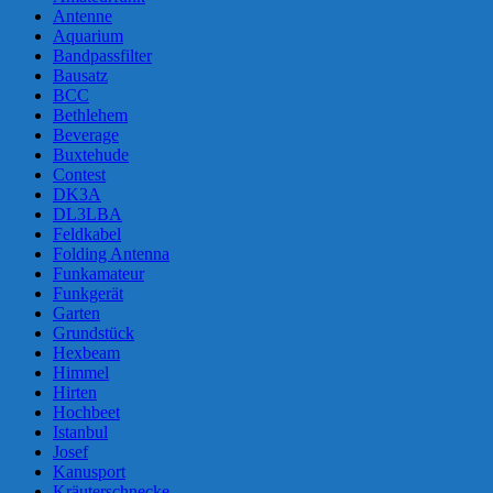
Antenne
Aquarium
Bandpassfilter
Bausatz
BCC
Bethlehem
Beverage
Buxtehude
Contest
DK3A
DL3LBA
Feldkabel
Folding Antenna
Funkamateur
Funkgerät
Garten
Grundstück
Hexbeam
Himmel
Hirten
Hochbeet
Istanbul
Josef
Kanusport
Kräuterschnecke