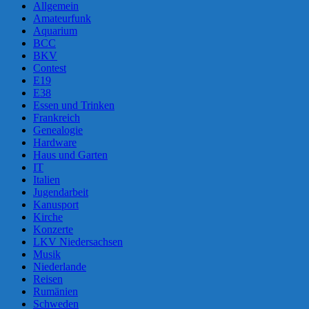
Allgemein
Amateurfunk
Aquarium
BCC
BKV
Contest
E19
E38
Essen und Trinken
Frankreich
Genealogie
Hardware
Haus und Garten
IT
Italien
Jugendarbeit
Kanusport
Kirche
Konzerte
LKV Niedersachsen
Musik
Niederlande
Reisen
Rumänien
Schweden