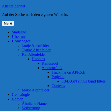
Zum
Altenfelder.net
Inhalt
Auf der Suche nach den eigenen Wurzeln.
springen
Menü
Startseite
Über uns
Homepages
Jantje Altenfelder
Tjarko Altenfelder
Kai Altenfelder
Hobbies
Kanusport
Amateurfunk
Track me on APRS.fi
Projekte
5B4AGN single band filters
Contests
Marje Altenfelder
Genealogie
Namen
Ähnliche Namen
Verbreitung