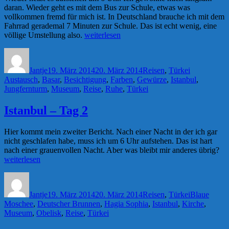
daran. Wieder geht es mit dem Bus zur Schule, etwas was
vollkommen fremd für mich ist. In Deutschland brauche ich mit dem
Fahrrad gerademal 7 Minuten zur Schule. Das ist echt wenig, eine
„Istanbul
völlige Umstellung also.
weiterlesen
–
Autor
Veröffentlicht
Kategorien
Schlagwörte
Tag
am
3“
Jantje
19. März 2014
20. März 2014
Reisen
,
Türkei
Austausch
,
Basar
,
Besichtigung
,
Farben
,
Gewürze
,
Istanbul
,
Jungfernturm
,
Museum
,
Reise
,
Ruhe
,
Türkei
Istanbul – Tag 2
Hier kommt mein zweiter Bericht. Nach einer Nacht in der ich gar
nicht geschlafen habe, muss ich um 6 Uhr aufstehen. Das ist hart
„Is
nach einer grauenvollen Nacht. Aber was bleibt mir anderes übrig?
–
weiterlesen
Ta
Autor
Veröffentlicht
Kategorien
Schlagwörte
2“
am
Jantje
19. März 2014
20. März 2014
Reisen
,
Türkei
Blaue
Moschee
,
Deutscher Brunnen
,
Hagia Sophia
,
Istanbul
,
Kirche
,
Museum
,
Obelisk
,
Reise
,
Türkei