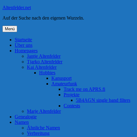
Zum
Altenfelder.net
Inhalt
Auf der Suche nach den eigenen Wurzeln.
springen
Menü
Startseite
Über uns
Homepages
Jantje Altenfelder
Tjarko Altenfelder
Kai Altenfelder
Hobbies
Kanusport
Amateurfunk
Track me on APRS.fi
Projekte
5B4AGN single band filters
Contests
Marje Altenfelder
Genealogie
Namen
Ähnliche Namen
Verbreitung