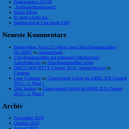
Funktionstest AE540
„Feldkabelhandwagen“
Stolze Eltern
Es geht wieder los.
Sightseeing in Cincinnati (OH)
Neueste Kommentare
Bauprojekte: Ascel LC-Meter und GHz-Frequenzzähler |
DL1HBT
zu
Amateurfunk
15m-Bandpassfilter mit seltsamen Filterkurven |
Altenfelder.net
zu
20m-Bandpassfilter fertig
DRCG-WW RTTY Contest 2014 | Altenfelder.net
zu
Contests
Lenz Grimmer
zu
Unerwarteter Erfolg im ARRL-DX-Contest
2013 – 1. Platz !
Dirk Spilker
zu
Unerwarteter Erfolg im ARRL-DX-Contest
2013 – 1. Platz !
Archiv
November 2019
Oktober 2019
August 2019