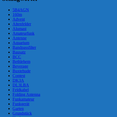
5B4AGN
160m
Advent
Altenfelder
Alumast
Amateurfunk
Antenne
Aquarium
Bandpassfilter
Bausatz
BCC
Bethlehem
Beverage
Buxtehude
Contest
DK3A
DL3LBA
Feldkabel
Folding Antenna
Funkamateur
Funkgerät
Garten
Grundstück