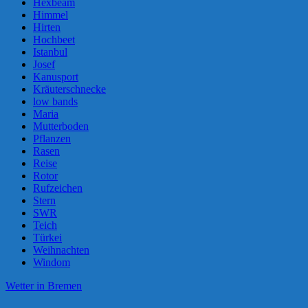
Hexbeam
Himmel
Hirten
Hochbeet
Istanbul
Josef
Kanusport
Kräuterschnecke
low bands
Maria
Mutterboden
Pflanzen
Rasen
Reise
Rotor
Rufzeichen
Stern
SWR
Teich
Türkei
Weihnachten
Windom
Wetter in Bremen