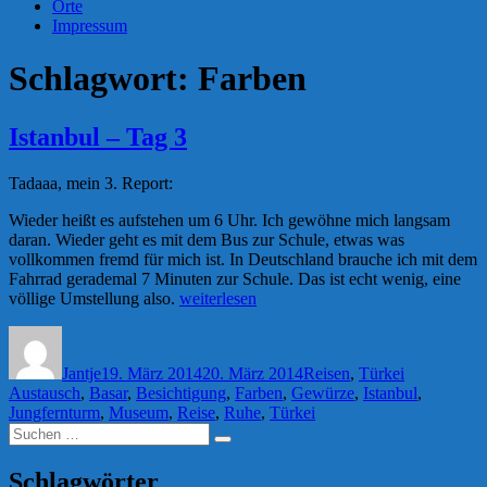
Orte
Impressum
Schlagwort:
Farben
Istanbul – Tag 3
Tadaaa, mein 3. Report:
Wieder heißt es aufstehen um 6 Uhr. Ich gewöhne mich langsam
daran. Wieder geht es mit dem Bus zur Schule, etwas was
vollkommen fremd für mich ist. In Deutschland brauche ich mit dem
Fahrrad gerademal 7 Minuten zur Schule. Das ist echt wenig, eine
„Istanbul
völlige Umstellung also.
weiterlesen
–
Autor
Veröffentlicht
Kategorien
Schlagwörte
Tag
am
3“
Jantje
19. März 2014
20. März 2014
Reisen
,
Türkei
Austausch
,
Basar
,
Besichtigung
,
Farben
,
Gewürze
,
Istanbul
,
Jungfernturm
,
Museum
,
Reise
,
Ruhe
,
Türkei
Suchen
Suchen
nach:
Schlagwörter