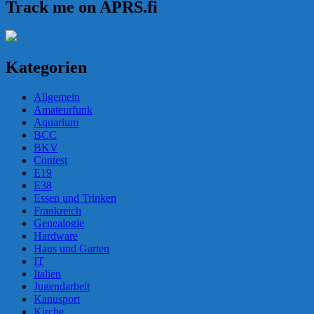
Track me on APRS.fi
Kategorien
Allgemein
Amateurfunk
Aquarium
BCC
BKV
Contest
E19
E38
Essen und Trinken
Frankreich
Genealogie
Hardware
Haus und Garten
IT
Italien
Jugendarbeit
Kanusport
Kirche