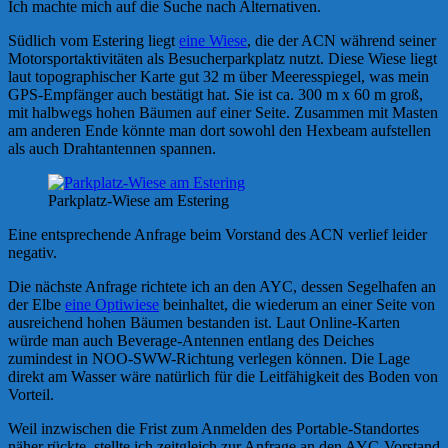
Ich machte mich auf die Suche nach Alternativen.
Südlich vom Estering liegt
eine Wiese
, die der ACN während seiner
Motorsportaktivitäten als Besucherparkplatz nutzt. Diese Wiese liegt
laut topographischer Karte gut 32 m über Meeresspiegel, was mein
GPS-Empfänger auch bestätigt hat. Sie ist ca. 300 m x 60 m groß,
mit halbwegs hohen Bäumen auf einer Seite. Zusammen mit Masten
am anderen Ende könnte man dort sowohl den Hexbeam aufstellen
als auch Drahtantennen spannen.
Parkplatz-Wiese am Estering
Eine entsprechende Anfrage beim Vorstand des ACN verlief leider
negativ.
Die nächste Anfrage richtete ich an den AYC, dessen Segelhafen an
der Elbe
eine Optiwiese
beinhaltet, die wiederum an einer Seite von
ausreichend hohen Bäumen bestanden ist. Laut Online-Karten
würde man auch Beverage-Antennen entlang des Deiches
zumindest in NOO-SWW-Richtung verlegen können. Die Lage
direkt am Wasser wäre natürlich für die Leitfähigkeit des Boden von
Vorteil.
Weil inzwischen die Frist zum Anmelden des Portable-Standortes
näher rückte, stellte ich zeitgleich zur Anfrage an den AYC-Vorstand