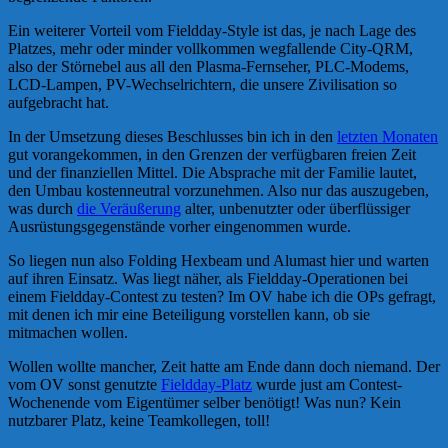
Ein weiterer Vorteil vom Fieldday-Style ist das, je nach Lage des
Platzes, mehr oder minder vollkommen wegfallende City-QRM,
also der Störnebel aus all den Plasma-Fernseher, PLC-Modems,
LCD-Lampen, PV-Wechselrichtern, die unsere Zivilisation so
aufgebracht hat.
In der Umsetzung dieses Beschlusses bin ich in den
letzten Monaten
gut vorangekommen, in den Grenzen der verfügbaren freien Zeit
und der finanziellen Mittel. Die Absprache mit der Familie lautet,
den Umbau kostenneutral vorzunehmen. Also nur das auszugeben,
was durch
die Veräußerung
alter, unbenutzter oder überflüssiger
Ausrüstungsgegenstände vorher eingenommen wurde.
So liegen nun also Folding Hexbeam und Alumast hier und warten
auf ihren Einsatz. Was liegt näher, als Fieldday-Operationen bei
einem Fieldday-Contest zu testen? Im OV habe ich die OPs gefragt,
mit denen ich mir eine Beteiligung vorstellen kann, ob sie
mitmachen wollen.
Wollen wollte mancher, Zeit hatte am Ende dann doch niemand. Der
vom OV sonst genutzte
Fieldday-Platz
wurde just am Contest-
Wochenende vom Eigentümer selber benötigt! Was nun? Kein
nutzbarer Platz, keine Teamkollegen, toll!