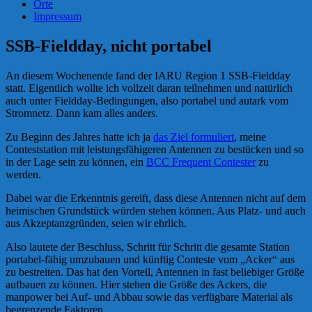
Orte
Impressum
SSB-Fieldday, nicht portabel
An diesem Wochenende fand der IARU Region 1 SSB-Fieldday
statt. Eigentlich wollte ich vollzeit daran teilnehmen und natürlich
auch unter Fieldday-Bedingungen, also portabel und autark vom
Stromnetz. Dann kam alles anders.
Zu Beginn des Jahres hatte ich ja
das Ziel formuliert
, meine
Conteststation mit leistungsfähigeren Antennen zu bestücken und so
in der Lage sein zu können, ein
BCC Frequent Contester
zu
werden.
Dabei war die Erkenntnis gereift, dass diese Antennen nicht auf dem
heimischen Grundstück würden stehen können. Aus Platz- und auch
aus Akzeptanzgründen, seien wir ehrlich.
Also lautete der Beschluss, Schritt für Schritt die gesamte Station
portabel-fähig umzubauen und künftig Conteste vom „Acker“ aus
zu bestreiten. Das hat den Vorteil, Antennen in fast beliebiger Größe
aufbauen zu können. Hier stehen die Größe des Ackers, die
manpower bei Auf- und Abbau sowie das verfügbare Material als
begrenzende Faktoren.