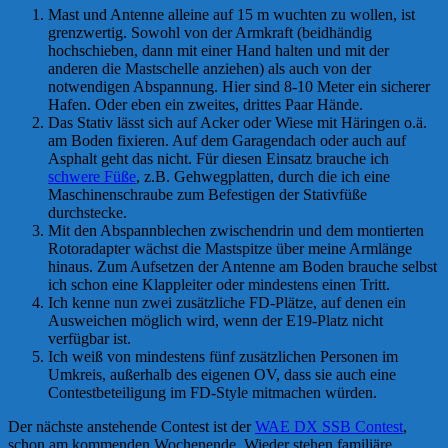
Mast und Antenne alleine auf 15 m wuchten zu wollen, ist
grenzwertig. Sowohl von der Armkraft (beidhändig
hochschieben, dann mit einer Hand halten und mit der
anderen die Mastschelle anziehen) als auch von der
notwendigen Abspannung. Hier sind 8-10 Meter ein sicherer
Hafen. Oder eben ein zweites, drittes Paar Hände.
Das Stativ lässt sich auf Acker oder Wiese mit Häringen o.ä.
am Boden fixieren. Auf dem Garagendach oder auch auf
Asphalt geht das nicht. Für diesen Einsatz brauche ich
schwere Füße
, z.B. Gehwegplatten, durch die ich eine
Maschinenschraube zum Befestigen der Stativfüße
durchstecke.
Mit den Abspannblechen zwischendrin und dem montierten
Rotoradapter wächst die Mastspitze über meine Armlänge
hinaus. Zum Aufsetzen der Antenne am Boden brauche selbst
ich schon eine Klappleiter oder mindestens einen Tritt.
Ich kenne nun zwei zusätzliche FD-Plätze, auf denen ein
Ausweichen möglich wird, wenn der E19-Platz nicht
verfügbar ist.
Ich weiß von mindestens fünf zusätzlichen Personen im
Umkreis, außerhalb des eigenen OV, dass sie auch eine
Contestbeteiligung im FD-Style mitmachen würden.
Der nächste anstehende Contest ist der
WAE DX SSB Contest
,
schon am kommenden Wochenende. Wieder stehen familiäre