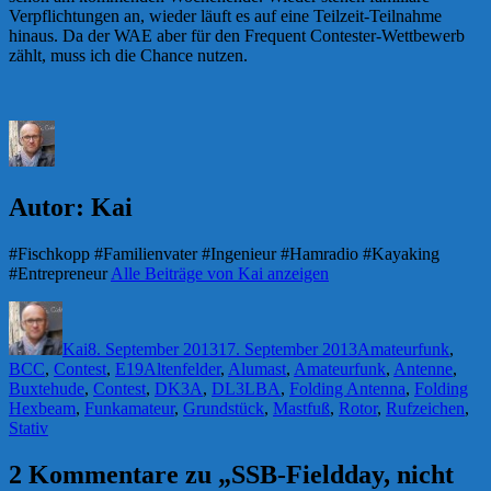
Verpflichtungen an, wieder läuft es auf eine Teilzeit-Teilnahme
hinaus. Da der WAE aber für den Frequent Contester-Wettbewerb
zählt, muss ich die Chance nutzen.
Autor:
Kai
#Fischkopp #Familienvater #Ingenieur #Hamradio #Kayaking
#Entrepreneur
Alle Beiträge von Kai anzeigen
Autor
Veröffentlicht
Kategorien
am
Kai
8. September 2013
17. September 2013
Amateurfunk
,
Schlagwörter
BCC
,
Contest
,
E19
Altenfelder
,
Alumast
,
Amateurfunk
,
Antenne
,
Buxtehude
,
Contest
,
DK3A
,
DL3LBA
,
Folding Antenna
,
Folding
Hexbeam
,
Funkamateur
,
Grundstück
,
Mastfuß
,
Rotor
,
Rufzeichen
,
Stativ
2 Kommentare zu „SSB-Fieldday, nicht