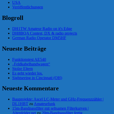
USA
Veröffentlichungen
Blogroll
DH1TW Amateur Radio on it's Edge
DH8BQA Contest, DX & radio projects
German Radio Operator DM5HF
Neueste Beiträge
Funktionstest AE540
„Feldkabelhandwagen“
Stolze Eltern
Es geht wieder los.
Sightseeing in Cincinnati (OH)
Neueste Kommentare
Bauprojekte: Ascel LC-Meter und GHz-Frequenzzähler |
DL1HBT
zu
Amateurfunk
15m-Bandpassfilter mit seltsamen Filterkurven |
Altenfelder.net
zu
20m-Bandpassfilter fertig