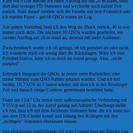
Kurz vor 9 Uhr machte ich einen Ausflug auf das 20 m-Band, fand
dort aber weniger FD-Stationen und wechselte nach kurzer Zeit
zurück. Bald darauf meldete sich die Familie mit dem Frühstück und
ich machte Pause – gut 60 QSOs waren im Log.
Am späten Vormittag fand ich den Weg ins Shack zurück, 40 m war
immer noch aktiv. Die nächsten 60 QSOs wurden gearbeitet, ein
zweiter Ausflug auf 20 m stand an, diesmal mit mehr Ausbeute.
Zwischendurch wurde ich oft gefragt, ob ich portabel sei oder nicht.
Ich wunderte mich ein wenig über die Rückfragen. Wäre ich eine
Portabel-Station, hätte ich es doch im Anruf gesagt. Also, „nicht
portabel“.
Erfreulich hingegen die QSOs, in denen mein Rufzeichen oder
meine Stimme vom QSO-Partner erkannt wurden. Und ich traf
Stefan, DL7AOS im Contest wieder, mit dem ich in der Reutlinger
Zeit und danach einige Conteste gemeinsam bestritten hatte.
Dann um 12:47 Uhr meine erste außereuropäische Verbindung mit
V55V/p auf 15 m, der Anruf gelang auf Anhieb! Überhaupt stellte
ich fest, dass ich mit dem Hexbeam Stationen höre, die ich sonst nur
aus dem DX-Cluster kenne und bislang den Kollegen mit den
„richtigen“ Antennen überlassen musste.
Der gleichzeitig stattfindende All Asia-Contest liess die Bänder von