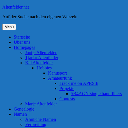
Zum
Altenfelder.net
Inhalt
Auf der Suche nach den eigenen Wurzeln.
springen
Menü
Startseite
Über uns
Homepages
Jantje Altenfelder
Tjarko Altenfelder
Kai Altenfelder
Hobbies
Kanusport
Amateurfunk
Track me on APRS.fi
Projekte
5B4AGN single band filters
Contests
Marje Altenfelder
Genealogie
Namen
Ähnliche Namen
Verbreitung