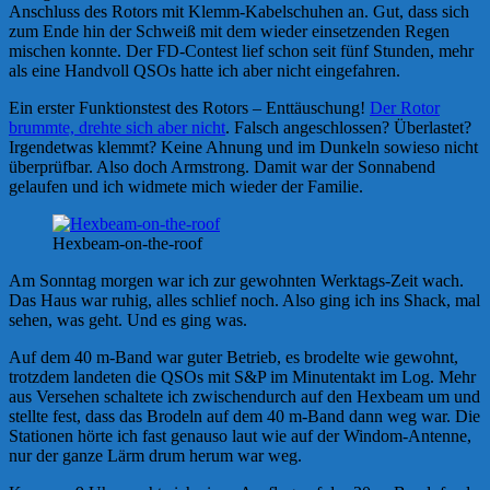
Anschluss des Rotors mit Klemm-Kabelschuhen an. Gut, dass sich
zum Ende hin der Schweiß mit dem wieder einsetzenden Regen
mischen konnte. Der FD-Contest lief schon seit fünf Stunden, mehr
als eine Handvoll QSOs hatte ich aber nicht eingefahren.
Ein erster Funktionstest des Rotors – Enttäuschung!
Der Rotor
brummte, drehte sich aber nicht
. Falsch angeschlossen? Überlastet?
Irgendetwas klemmt? Keine Ahnung und im Dunkeln sowieso nicht
überprüfbar. Also doch Armstrong. Damit war der Sonnabend
gelaufen und ich widmete mich wieder der Familie.
Hexbeam-on-the-roof
Am Sonntag morgen war ich zur gewohnten Werktags-Zeit wach.
Das Haus war ruhig, alles schlief noch. Also ging ich ins Shack, mal
sehen, was geht. Und es ging was.
Auf dem 40 m-Band war guter Betrieb, es brodelte wie gewohnt,
trotzdem landeten die QSOs mit S&P im Minutentakt im Log. Mehr
aus Versehen schaltete ich zwischendurch auf den Hexbeam um und
stellte fest, dass das Brodeln auf dem 40 m-Band dann weg war. Die
Stationen hörte ich fast genauso laut wie auf der Windom-Antenne,
nur der ganze Lärm drum herum war weg.