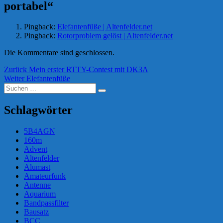
portabel“
Pingback:
Elefantenfüße | Altenfelder.net
Pingback:
Rotorproblem gelöst | Altenfelder.net
Die Kommentare sind geschlossen.
Beitragsnavigation
Vorheriger
Zurück
Mein erster RTTY-Contest mit DK3A
Nächster
Beitrag:
Weiter
Elefantenfüße
Suchen
Beitrag:
Suchen
nach:
Schlagwörter
5B4AGN
160m
Advent
Altenfelder
Alumast
Amateurfunk
Antenne
Aquarium
Bandpassfilter
Bausatz
BCC