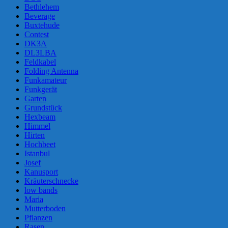
Bethlehem
Beverage
Buxtehude
Contest
DK3A
DL3LBA
Feldkabel
Folding Antenna
Funkamateur
Funkgerät
Garten
Grundstück
Hexbeam
Himmel
Hirten
Hochbeet
Istanbul
Josef
Kanusport
Kräuterschnecke
low bands
Maria
Mutterboden
Pflanzen
Rasen