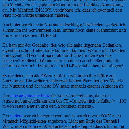
den Yachthafen als geplanten Standort in die Fieldday-Anmeldung
ein. Mit Manfred, DK2OY, vereinbarte ich, dass ich eventuell den
Platz noch würde umändern müssen.
Auch hier wurde mein Ansinnen abschlägig beschieden, so dass ich
allmählich ins Schwimmen kam. Immer noch keine Mannschaft und
immer noch keinen FD-Platz!
Da kam mir der Gedanke, der, wie alle nahe liegenden Gedanken,
eigentlich schon früher hätte kommen können: Warum nicht bei den
umliegenden OVen anfragen, ob dort Pläne für den Fieldday
bestehen? Vielleicht könnte ich mich denen anschließen, oder die
bei mir oder zumindest würde ein FD-Platz dabei heraus springen?
Es meldeten sich alle OVen zurück, zwei boten ihre Plätze zur
Nutzung an. Ein weiterer hatte zwar keinen Platz, bot aber Material
zur Nutzung und der vierte OV sagte mangels eigener Aktionen ab.
Der
eine angebotene Platz
fiel von vornherein aus, da er die
Ausschreibungsbedingungen des FD-Contests nicht erfüllte (>= 100
m von festen Bauten und dem Stromnetz entfernt).
Der
andere
war vielversprechend und es wurden vom OVV auch
Mitmach-Möglichkeiten angeboten. Licht am Ende des Tunnels!
Wir wurden uns in der Absprache schnell einig, so dass ich nun mit