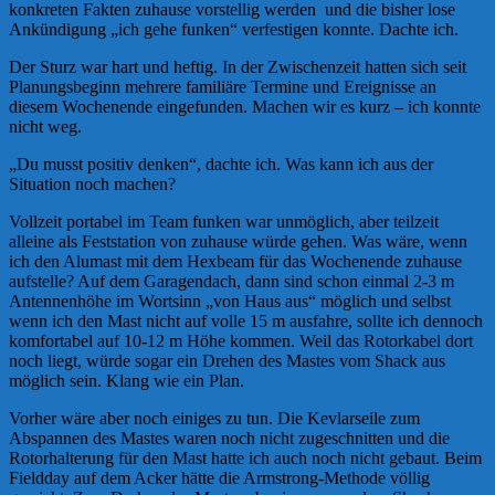
konkreten Fakten zuhause vorstellig werden und die bisher lose
Ankündigung „ich gehe funken“ verfestigen konnte. Dachte ich.
Der Sturz war hart und heftig. In der Zwischenzeit hatten sich seit
Planungsbeginn mehrere familiäre Termine und Ereignisse an
diesem Wochenende eingefunden. Machen wir es kurz – ich konnte
nicht weg.
„Du musst positiv denken“, dachte ich. Was kann ich aus der
Situation noch machen?
Vollzeit portabel im Team funken war unmöglich, aber teilzeit
alleine als Feststation von zuhause würde gehen. Was wäre, wenn
ich den Alumast mit dem Hexbeam für das Wochenende zuhause
aufstelle? Auf dem Garagendach, dann sind schon einmal 2-3 m
Antennenhöhe im Wortsinn „von Haus aus“ möglich und selbst
wenn ich den Mast nicht auf volle 15 m ausfahre, sollte ich dennoch
komfortabel auf 10-12 m Höhe kommen. Weil das Rotorkabel dort
noch liegt, würde sogar ein Drehen des Mastes vom Shack aus
möglich sein. Klang wie ein Plan.
Vorher wäre aber noch einiges zu tun. Die Kevlarseile zum
Abspannen des Mastes waren noch nicht zugeschnitten und die
Rotorhalterung für den Mast hatte ich auch noch nicht gebaut. Beim
Fieldday auf dem Acker hätte die Armstrong-Methode völlig