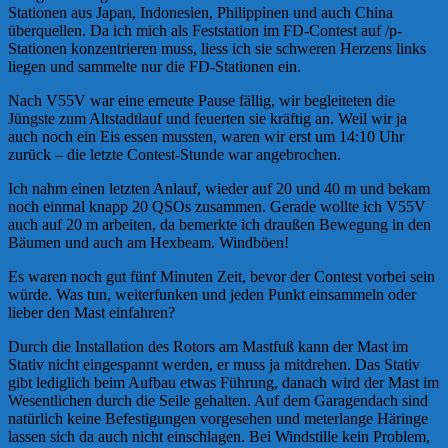
Stationen aus Japan, Indonesien, Philippinen und auch China
überquellen. Da ich mich als Feststation im FD-Contest auf /p-
Stationen konzentrieren muss, liess ich sie schweren Herzens links
liegen und sammelte nur die FD-Stationen ein.
Nach V55V war eine erneute Pause fällig, wir begleiteten die
Jüngste zum Altstadtlauf und feuerten sie kräftig an. Weil wir ja
auch noch ein Eis essen mussten, waren wir erst um 14:10 Uhr
zurück – die letzte Contest-Stunde war angebrochen.
Ich nahm einen letzten Anlauf, wieder auf 20 und 40 m und bekam
noch einmal knapp 20 QSOs zusammen. Gerade wollte ich V55V
auch auf 20 m arbeiten, da bemerkte ich draußen Bewegung in den
Bäumen und auch am Hexbeam. Windböen!
Es waren noch gut fünf Minuten Zeit, bevor der Contest vorbei sein
würde. Was tun, weiterfunken und jeden Punkt einsammeln oder
lieber den Mast einfahren?
Durch die Installation des Rotors am Mastfuß kann der Mast im
Stativ nicht eingespannt werden, er muss ja mitdrehen. Das Stativ
gibt lediglich beim Aufbau etwas Führung, danach wird der Mast im
Wesentlichen durch die Seile gehalten. Auf dem Garagendach sind
natürlich keine Befestigungen vorgesehen und meterlange Häringe
lassen sich da auch nicht einschlagen. Bei Windstille kein Problem,