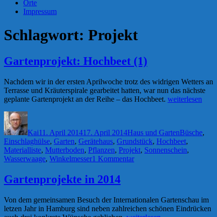
Orte
Impressum
Schlagwort:
Projekt
Gartenprojekt: Hochbeet (1)
Nachdem wir in der ersten Aprilwoche trotz des widrigen Wetters an
Terrasse und Kräuterspirale gearbeitet hatten, war nun das nächste
„Gartenprojekt:
geplante Gartenprojekt an der Reihe – das Hochbeet.
weiterlesen
Hochbeet
Autor
Veröffentlicht
Kategorien
Schlagwörte
(1)“
am
Kai
11. April 2014
17. April 2014
Haus und Garten
Büsche
,
Einschlaghülse
,
Garten
,
Gerätehaus
,
Grundstück
,
Hochbeet
,
Materialliste
,
Mutterboden
,
Pflanzen
,
Projekt
,
Sonnenschein
,
zu
Wasserwaage
,
Winkelmesser
1 Kommentar
Gartenprojekt:
Hochbeet
Gartenprojekte in 2014
(1)
Von dem gemeinsamen Besuch der Internationalen Gartenschau im
letzen Jahr in Hamburg sind neben zahlreichen schönen Eindrücken
„Gartenprojekte