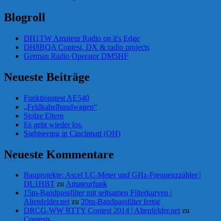
Blogroll
DH1TW Amateur Radio on it's Edge
DH8BQA Contest, DX & radio projects
German Radio Operator DM5HF
Neueste Beiträge
Funktionstest AE540
„Feldkabelhandwagen“
Stolze Eltern
Es geht wieder los.
Sightseeing in Cincinnati (OH)
Neueste Kommentare
Bauprojekte: Ascel LC-Meter und GHz-Frequenzzähler |
DL1HBT
zu
Amateurfunk
15m-Bandpassfilter mit seltsamen Filterkurven |
Altenfelder.net
zu
20m-Bandpassfilter fertig
DRCG-WW RTTY Contest 2014 | Altenfelder.net
zu
Contests