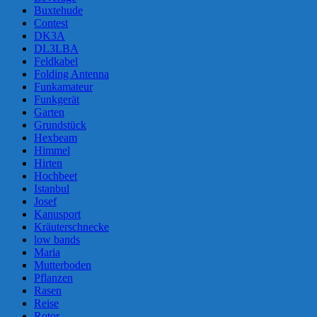
Buxtehude
Contest
DK3A
DL3LBA
Feldkabel
Folding Antenna
Funkamateur
Funkgerät
Garten
Grundstück
Hexbeam
Himmel
Hirten
Hochbeet
Istanbul
Josef
Kanusport
Kräuterschnecke
low bands
Maria
Mutterboden
Pflanzen
Rasen
Reise
Rotor