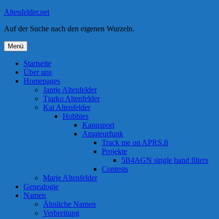
Zum
Altenfelder.net
Inhalt
Auf der Suche nach den eigenen Wurzeln.
springen
Menü
Startseite
Über uns
Homepages
Jantje Altenfelder
Tjarko Altenfelder
Kai Altenfelder
Hobbies
Kanusport
Amateurfunk
Track me on APRS.fi
Projekte
5B4AGN single band filters
Contests
Marje Altenfelder
Genealogie
Namen
Ähnliche Namen
Verbreitung