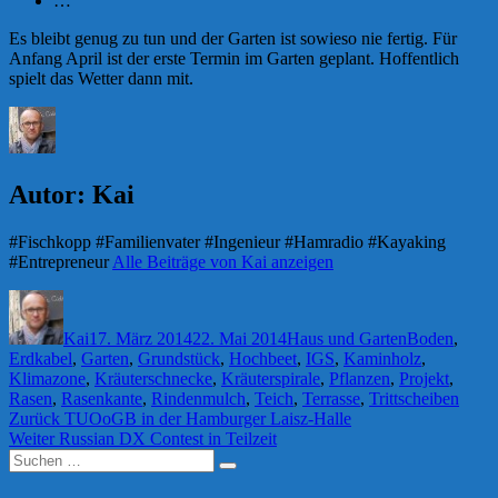
…
Es bleibt genug zu tun und der Garten ist sowieso nie fertig. Für
Anfang April ist der erste Termin im Garten geplant. Hoffentlich
spielt das Wetter dann mit.
Autor:
Kai
#Fischkopp #Familienvater #Ingenieur #Hamradio #Kayaking
#Entrepreneur
Alle Beiträge von Kai anzeigen
Autor
Veröffentlicht
Kategorien
Schlagwörte
am
Kai
17. März 2014
22. Mai 2014
Haus und Garten
Boden
,
Erdkabel
,
Garten
,
Grundstück
,
Hochbeet
,
IGS
,
Kaminholz
,
Klimazone
,
Kräuterschnecke
,
Kräuterspirale
,
Pflanzen
,
Projekt
,
Rasen
,
Rasenkante
,
Rindenmulch
,
Teich
,
Terrasse
,
Trittscheiben
Beitragsnavigation
Vorheriger
Zurück
TUOoGB in der Hamburger Laisz-Halle
Nächster
Beitrag:
Weiter
Russian DX Contest in Teilzeit
Suchen
Beitrag:
Suchen
nach: