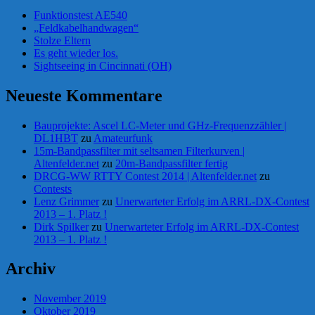
Funktionstest AE540
„Feldkabelhandwagen“
Stolze Eltern
Es geht wieder los.
Sightseeing in Cincinnati (OH)
Neueste Kommentare
Bauprojekte: Ascel LC-Meter und GHz-Frequenzzähler |
DL1HBT
zu
Amateurfunk
15m-Bandpassfilter mit seltsamen Filterkurven |
Altenfelder.net
zu
20m-Bandpassfilter fertig
DRCG-WW RTTY Contest 2014 | Altenfelder.net
zu
Contests
Lenz Grimmer
zu
Unerwarteter Erfolg im ARRL-DX-Contest
2013 – 1. Platz !
Dirk Spilker
zu
Unerwarteter Erfolg im ARRL-DX-Contest
2013 – 1. Platz !
Archiv
November 2019
Oktober 2019