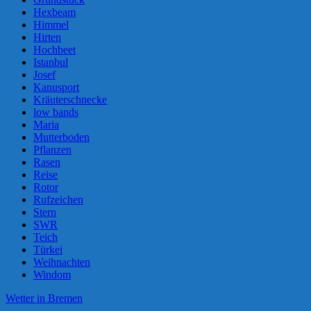
Hexbeam
Himmel
Hirten
Hochbeet
Istanbul
Josef
Kanusport
Kräuterschnecke
low bands
Maria
Mutterboden
Pflanzen
Rasen
Reise
Rotor
Rufzeichen
Stern
SWR
Teich
Türkei
Weihnachten
Windom
Wetter in Bremen