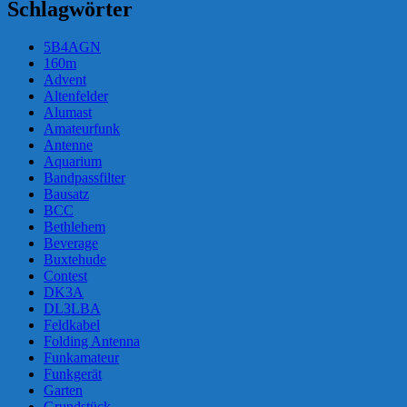
Schlagwörter
5B4AGN
160m
Advent
Altenfelder
Alumast
Amateurfunk
Antenne
Aquarium
Bandpassfilter
Bausatz
BCC
Bethlehem
Beverage
Buxtehude
Contest
DK3A
DL3LBA
Feldkabel
Folding Antenna
Funkamateur
Funkgerät
Garten
Grundstück