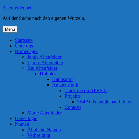
Zum
Altenfelder.net
Inhalt
Auf der Suche nach den eigenen Wurzeln.
springen
Menü
Startseite
Über uns
Homepages
Jantje Altenfelder
Tjarko Altenfelder
Kai Altenfelder
Hobbies
Kanusport
Amateurfunk
Track me on APRS.fi
Projekte
5B4AGN single band filters
Contests
Marje Altenfelder
Genealogie
Namen
Ähnliche Namen
Verbreitung