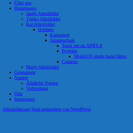
Über uns
Homepages
Jantje Altenfelder
Tjarko Altenfelder
Kai Altenfelder
Hobbies
Kanusport
Amateurfunk
Track me on APRS.fi
Projekte
5B4AGN single band filters
Contests
Marje Altenfelder
Genealogie
Namen
Ähnliche Namen
Verbreitung
Orte
Impressum
Altenfelder.net
Stolz präsentiert von WordPress