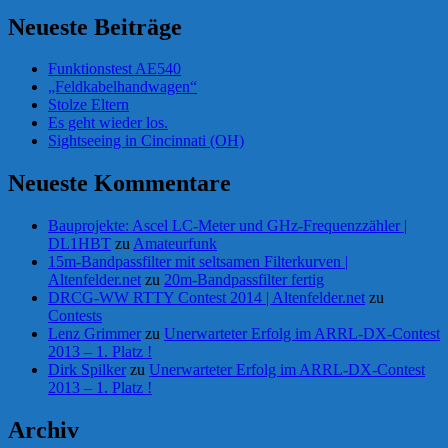
Neueste Beiträge
Funktionstest AE540
„Feldkabelhandwagen“
Stolze Eltern
Es geht wieder los.
Sightseeing in Cincinnati (OH)
Neueste Kommentare
Bauprojekte: Ascel LC-Meter und GHz-Frequenzzähler |
DL1HBT
zu
Amateurfunk
15m-Bandpassfilter mit seltsamen Filterkurven |
Altenfelder.net
zu
20m-Bandpassfilter fertig
DRCG-WW RTTY Contest 2014 | Altenfelder.net
zu
Contests
Lenz Grimmer
zu
Unerwarteter Erfolg im ARRL-DX-Contest
2013 – 1. Platz !
Dirk Spilker
zu
Unerwarteter Erfolg im ARRL-DX-Contest
2013 – 1. Platz !
Archiv