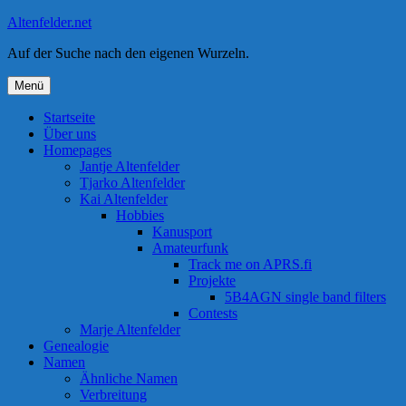
Zum
Altenfelder.net
Inhalt
Auf der Suche nach den eigenen Wurzeln.
springen
Menü
Startseite
Über uns
Homepages
Jantje Altenfelder
Tjarko Altenfelder
Kai Altenfelder
Hobbies
Kanusport
Amateurfunk
Track me on APRS.fi
Projekte
5B4AGN single band filters
Contests
Marje Altenfelder
Genealogie
Namen
Ähnliche Namen
Verbreitung