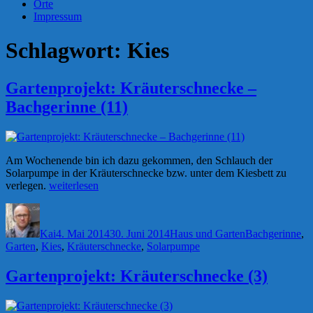
Orte
Impressum
Schlagwort:
Kies
Gartenprojekt: Kräuterschnecke –
Bachgerinne (11)
Am Wochenende bin ich dazu gekommen, den Schlauch der
Solarpumpe in der Kräuterschnecke bzw. unter dem Kiesbett zu
„Gartenprojekt:
verlegen.
weiterlesen
Kräuterschnecke
Autor
Veröffentlicht
Kategorien
Schlagwörter
–
am
Bachgerinne
Kai
4. Mai 2014
30. Juni 2014
Haus und Garten
Bachgerinne
,
(11)“
Garten
,
Kies
,
Kräuterschnecke
,
Solarpumpe
Gartenprojekt: Kräuterschnecke (3)