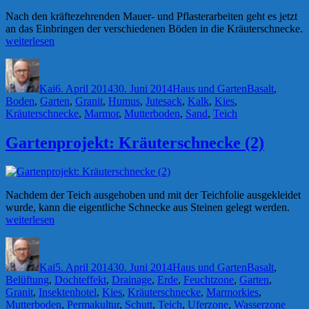
Nach den kräftezehrenden Mauer- und Pflasterarbeiten geht es jetzt
an das Einbringen der verschiedenen Böden in die Kräuterschnecke.
„Gartenprojekt:
weiterlesen
Kräuterschnecke
Autor
Veröffentlicht
Kategorien
Schlagwörter
(3)“
am
Kai
6. April 2014
30. Juni 2014
Haus und Garten
Basalt
,
Boden
,
Garten
,
Granit
,
Humus
,
Jutesack
,
Kalk
,
Kies
,
Kräuterschnecke
,
Marmor
,
Mutterboden
,
Sand
,
Teich
Gartenprojekt: Kräuterschnecke (2)
Nachdem der Teich ausgehoben und mit der Teichfolie ausgekleidet
„Gar
wurde, kann die eigentliche Schnecke aus Steinen gelegt werden.
Kräu
weiterlesen
(2)“
Autor
Veröffentlicht
Kategorien
Schlagwörter
am
Kai
5. April 2014
30. Juni 2014
Haus und Garten
Basalt
,
Belüftung
,
Dochteffekt
,
Drainage
,
Erde
,
Feuchtzone
,
Garten
,
Granit
,
Insektenhotel
,
Kies
,
Kräuterschnecke
,
Marmorkies
,
Mutterboden
,
Permakultur
,
Schutt
,
Teich
,
Uferzone
,
Wasserzone