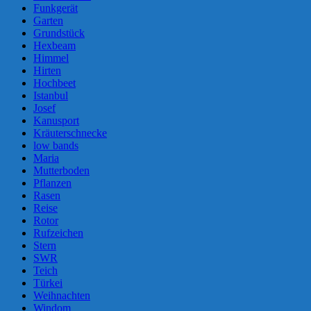
Funkgerät
Garten
Grundstück
Hexbeam
Himmel
Hirten
Hochbeet
Istanbul
Josef
Kanusport
Kräuterschnecke
low bands
Maria
Mutterboden
Pflanzen
Rasen
Reise
Rotor
Rufzeichen
Stern
SWR
Teich
Türkei
Weihnachten
Windom