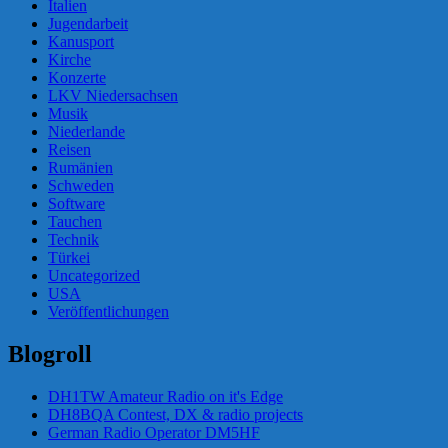
Italien
Jugendarbeit
Kanusport
Kirche
Konzerte
LKV Niedersachsen
Musik
Niederlande
Reisen
Rumänien
Schweden
Software
Tauchen
Technik
Türkei
Uncategorized
USA
Veröffentlichungen
Blogroll
DH1TW Amateur Radio on it's Edge
DH8BQA Contest, DX & radio projects
German Radio Operator DM5HF