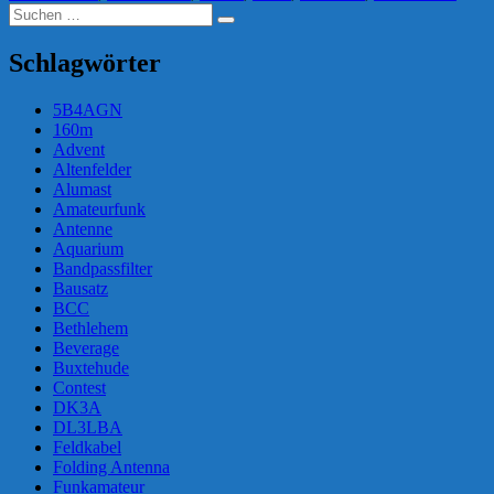
Suchen
Suchen
nach:
Schlagwörter
5B4AGN
160m
Advent
Altenfelder
Alumast
Amateurfunk
Antenne
Aquarium
Bandpassfilter
Bausatz
BCC
Bethlehem
Beverage
Buxtehude
Contest
DK3A
DL3LBA
Feldkabel
Folding Antenna
Funkamateur