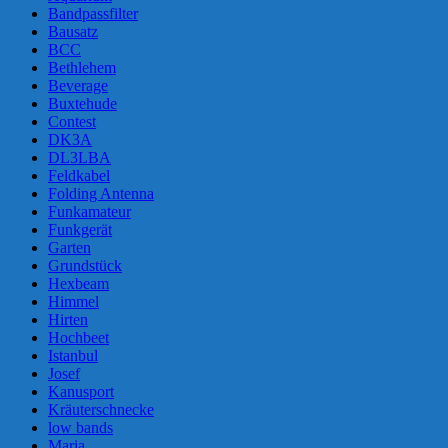
Bandpassfilter
Bausatz
BCC
Bethlehem
Beverage
Buxtehude
Contest
DK3A
DL3LBA
Feldkabel
Folding Antenna
Funkamateur
Funkgerät
Garten
Grundstück
Hexbeam
Himmel
Hirten
Hochbeet
Istanbul
Josef
Kanusport
Kräuterschnecke
low bands
Maria