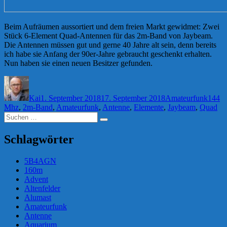
Beim Aufräumen aussortiert und dem freien Markt gewidmet: Zwei
Stück 6-Element Quad-Antennen für das 2m-Band von Jaybeam.
Die Antennen müssen gut und gerne 40 Jahre alt sein, denn bereits
ich habe sie Anfang der 90er-Jahre gebraucht geschenkt erhalten.
Nun haben sie einen neuen Besitzer gefunden.
Autor
Veröffentlicht
Kategorien
Schla
am
Kai
1. September 2018
17. September 2018
Amateurfunk
144
Mhz
,
2m-Band
,
Amateurfunk
,
Antenne
,
Elemente
,
Jaybeam
,
Quad
Suchen
Suchen
nach:
Schlagwörter
5B4AGN
160m
Advent
Altenfelder
Alumast
Amateurfunk
Antenne
Aquarium