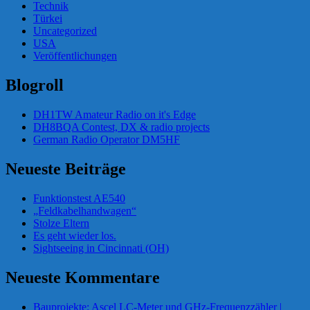
Technik
Türkei
Uncategorized
USA
Veröffentlichungen
Blogroll
DH1TW Amateur Radio on it's Edge
DH8BQA Contest, DX & radio projects
German Radio Operator DM5HF
Neueste Beiträge
Funktionstest AE540
„Feldkabelhandwagen“
Stolze Eltern
Es geht wieder los.
Sightseeing in Cincinnati (OH)
Neueste Kommentare
Bauprojekte: Ascel LC-Meter und GHz-Frequenzzähler |