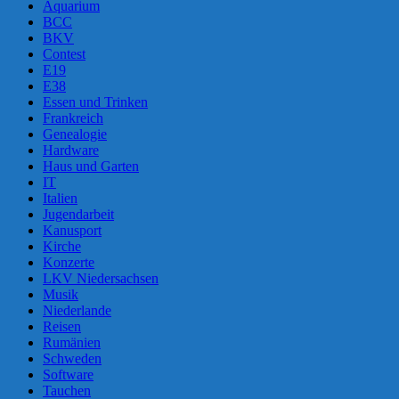
Aquarium
BCC
BKV
Contest
E19
E38
Essen und Trinken
Frankreich
Genealogie
Hardware
Haus und Garten
IT
Italien
Jugendarbeit
Kanusport
Kirche
Konzerte
LKV Niedersachsen
Musik
Niederlande
Reisen
Rumänien
Schweden
Software
Tauchen