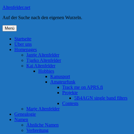
Zum
Altenfelder.net
Inhalt
Auf der Suche nach den eigenen Wurzeln.
springen
Menü
Startseite
Über uns
Homepages
Jantje Altenfelder
Tjarko Altenfelder
Kai Altenfelder
Hobbies
Kanusport
Amateurfunk
Track me on APRS.fi
Projekte
5B4AGN single band filters
Contests
Marje Altenfelder
Genealogie
Namen
Ähnliche Namen
Verbreitung