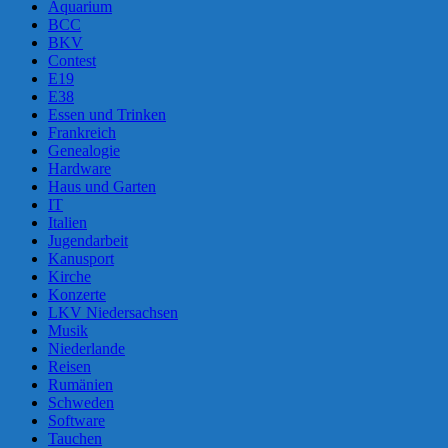
Aquarium
BCC
BKV
Contest
E19
E38
Essen und Trinken
Frankreich
Genealogie
Hardware
Haus und Garten
IT
Italien
Jugendarbeit
Kanusport
Kirche
Konzerte
LKV Niedersachsen
Musik
Niederlande
Reisen
Rumänien
Schweden
Software
Tauchen