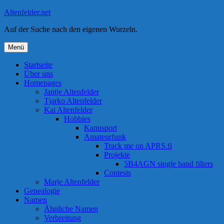
Zum
Altenfelder.net
Inhalt
Auf der Suche nach den eigenen Wurzeln.
springen
Menü
Startseite
Über uns
Homepages
Jantje Altenfelder
Tjarko Altenfelder
Kai Altenfelder
Hobbies
Kanusport
Amateurfunk
Track me on APRS.fi
Projekte
5B4AGN single band filters
Contests
Marje Altenfelder
Genealogie
Namen
Ähnliche Namen
Verbreitung