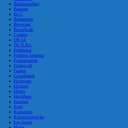
Bandpassfilter
Bausatz
BCC
Bethlehem
Beverage
Buxtehude
Contest
DK3A
DL3LBA
Feldkabel
Folding Antenna
Funkamateur
Funkgerät
Garten
Grundstück
Hexbeam
Himmel
Hirten
Hochbeet
Istanbul
Josef
Kanusport
Kräuterschnecke
low bands
Maria