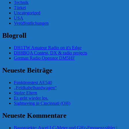
Technik
Türkei
Uncategorized
USA
Veröffentlichungen
Blogroll
DH1TW Amateur Radio on it's Edge
DH8BQA Contest, DX & radio projects
German Radio Operator DM5HF
Neueste Beiträge
Funktionstest AE540
„Feldkabelhandwagen“
Stolze Eltern
Es geht wieder los.
Sightseeing in Cincinnati (OH)
Neueste Kommentare
Bauprojekte: Ascel LC-Meter und GHz-Frequenzzähler |