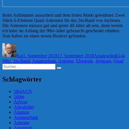
Beim Aufräumen aussortiert und dem freien Markt gewidmet: Zwei
Stück 6-Element Quad-Antennen für das 2m-Band von Jaybeam.
Die Antennen müssen gut und gerne 40 Jahre alt sein, denn bereits
ich habe sie Anfang der 90er-Jahre gebraucht geschenkt erhalten.
Nun haben sie einen neuen Besitzer gefunden.
Autor
Veröffentlicht
Kategorien
Schla
am
Kai
1. September 2018
17. September 2018
Amateurfunk
144
Mhz
,
2m-Band
,
Amateurfunk
,
Antenne
,
Elemente
,
Jaybeam
,
Quad
Suchen
Suchen
nach:
Schlagwörter
5B4AGN
160m
Advent
Altenfelder
Alumast
Amateurfunk
Antenne
Aquarium