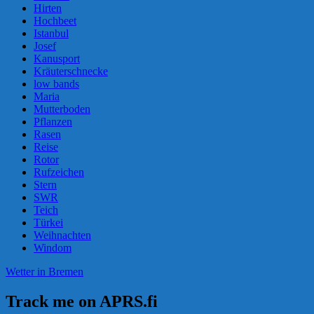
Hirten
Hochbeet
Istanbul
Josef
Kanusport
Kräuterschnecke
low bands
Maria
Mutterboden
Pflanzen
Rasen
Reise
Rotor
Rufzeichen
Stern
SWR
Teich
Türkei
Weihnachten
Windom
Wetter in Bremen
Track me on APRS.fi