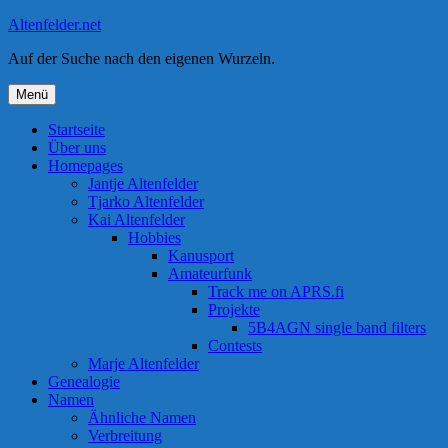
Zum
Altenfelder.net
Inhalt
Auf der Suche nach den eigenen Wurzeln.
springen
Menü
Startseite
Über uns
Homepages
Jantje Altenfelder
Tjarko Altenfelder
Kai Altenfelder
Hobbies
Kanusport
Amateurfunk
Track me on APRS.fi
Projekte
5B4AGN single band filters
Contests
Marje Altenfelder
Genealogie
Namen
Ähnliche Namen
Verbreitung