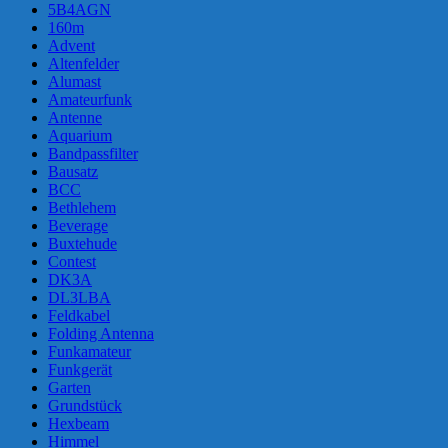
5B4AGN
160m
Advent
Altenfelder
Alumast
Amateurfunk
Antenne
Aquarium
Bandpassfilter
Bausatz
BCC
Bethlehem
Beverage
Buxtehude
Contest
DK3A
DL3LBA
Feldkabel
Folding Antenna
Funkamateur
Funkgerät
Garten
Grundstück
Hexbeam
Himmel