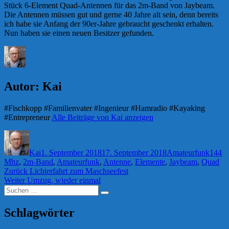
Stück 6-Element Quad-Antennen für das 2m-Band von Jaybeam.
Die Antennen müssen gut und gerne 40 Jahre alt sein, denn bereits
ich habe sie Anfang der 90er-Jahre gebraucht geschenkt erhalten.
Nun haben sie einen neuen Besitzer gefunden.
Autor:
Kai
#Fischkopp #Familienvater #Ingenieur #Hamradio #Kayaking
#Entrepreneur
Alle Beiträge von Kai anzeigen
Autor
Veröffentlicht
Kategorien
Schla
am
Kai
1. September 2018
17. September 2018
Amateurfunk
144
Mhz
,
2m-Band
,
Amateurfunk
,
Antenne
,
Elemente
,
Jaybeam
,
Quad
Beitragsnavigation
Vorheriger
Zurück
Lichterfahrt zum Maschseefest
Nächster
Beitrag:
Weiter
Umzug, wieder einmal
Suchen
Beitrag:
Suchen
nach:
Schlagwörter