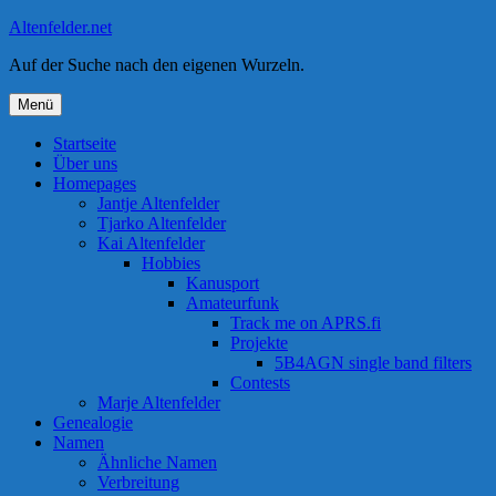
Zum
Altenfelder.net
Inhalt
Auf der Suche nach den eigenen Wurzeln.
springen
Menü
Startseite
Über uns
Homepages
Jantje Altenfelder
Tjarko Altenfelder
Kai Altenfelder
Hobbies
Kanusport
Amateurfunk
Track me on APRS.fi
Projekte
5B4AGN single band filters
Contests
Marje Altenfelder
Genealogie
Namen
Ähnliche Namen
Verbreitung