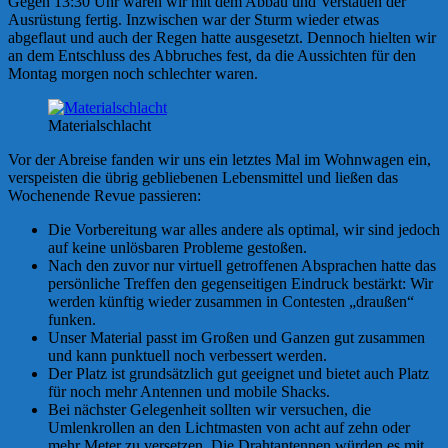
Gegen 13:30 Uhr waren wir mit dem Abbau und Verstauen der
Ausrüstung fertig. Inzwischen war der Sturm wieder etwas
abgeflaut und auch der Regen hatte ausgesetzt. Dennoch hielten wir
an dem Entschluss des Abbruches fest, da die Aussichten für den
Montag morgen noch schlechter waren.
Materialschlacht
Vor der Abreise fanden wir uns ein letztes Mal im Wohnwagen ein,
verspeisten die übrig gebliebenen Lebensmittel und ließen das
Wochenende Revue passieren:
Die Vorbereitung war alles andere als optimal, wir sind jedoch
auf keine unlösbaren Probleme gestoßen.
Nach den zuvor nur virtuell getroffenen Absprachen hatte das
persönliche Treffen den gegenseitigen Eindruck bestärkt: Wir
werden künftig wieder zusammen in Contesten „draußen“
funken.
Unser Material passt im Großen und Ganzen gut zusammen
und kann punktuell noch verbessert werden.
Der Platz ist grundsätzlich gut geeignet und bietet auch Platz
für noch mehr Antennen und mobile Shacks.
Bei nächster Gelegenheit sollten wir versuchen, die
Umlenkrollen an den Lichtmasten von acht auf zehn oder
mehr Meter zu versetzen. Die Drahtantennen würden es mit