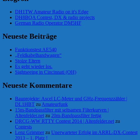
DH1TW Amateur Radio on it's Edge
DH8BQA Contest, DX & radio projects
German Radio Operator DM5HF
Neueste Beiträge
Funktionstest AE540
„Feldkabelhandwagen“
Stolze Eltern
Es geht wieder los.
Sightseeing in Cincinnati (OH)
Neueste Kommentare
Bauprojekte: Ascel LC-Meter und GHz-Frequenzzähler |
DL1HBT
zu
Amateurfunk
15m-Bandpassfilter mit seltsamen Filterkurven |
Altenfelder.net
zu
20m-Bandpassfilter fertig
DRCG-WW RTTY Contest 2014 | Altenfelder.net
zu
Contests
Lenz Grimmer
zu
Unerwarteter Erfolg im ARRL-DX-Contest
2013 – 1. Platz !