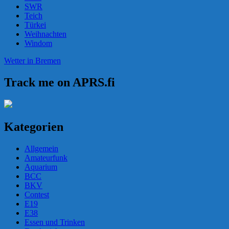
SWR
Teich
Türkei
Weihnachten
Windom
Wetter in Bremen
Track me on APRS.fi
Kategorien
Allgemein
Amateurfunk
Aquarium
BCC
BKV
Contest
E19
E38
Essen und Trinken