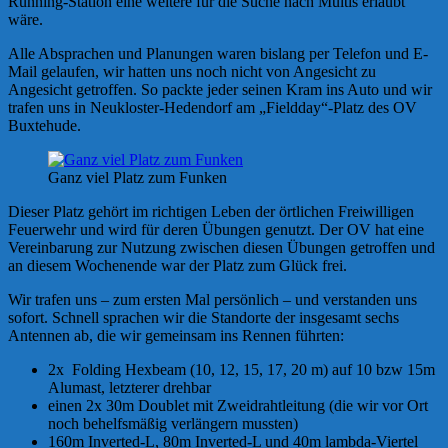
Running-Station eine weitere für die Suche nach Multis erlaubt
wäre.
Alle Absprachen und Planungen waren bislang per Telefon und E-
Mail gelaufen, wir hatten uns noch nicht von Angesicht zu
Angesicht getroffen. So packte jeder seinen Kram ins Auto und wir
trafen uns in Neukloster-Hedendorf am „Fieldday“-Platz des OV
Buxtehude.
Ganz viel Platz zum Funken
Dieser Platz gehört im richtigen Leben der örtlichen Freiwilligen
Feuerwehr und wird für deren Übungen genutzt. Der OV hat eine
Vereinbarung zur Nutzung zwischen diesen Übungen getroffen und
an diesem Wochenende war der Platz zum Glück frei.
Wir trafen uns – zum ersten Mal persönlich – und verstanden uns
sofort. Schnell sprachen wir die Standorte der insgesamt sechs
Antennen ab, die wir gemeinsam ins Rennen führten:
2x Folding Hexbeam (10, 12, 15, 17, 20 m) auf 10 bzw 15m
Alumast, letzterer drehbar
einen 2x 30m Doublet mit Zweidrahtleitung (die wir vor Ort
noch behelfsmäßig verlängern mussten)
160m Inverted-L, 80m Inverted-L und 40m lambda-Viertel