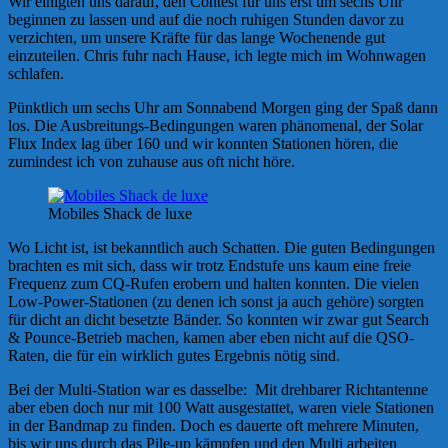
Wir einigten uns darauf, den Contest für uns erst um sechs Uhr
beginnen zu lassen und auf die noch ruhigen Stunden davor zu
verzichten, um unsere Kräfte für das lange Wochenende gut
einzuteilen. Chris fuhr nach Hause, ich legte mich im Wohnwagen
schlafen.
Pünktlich um sechs Uhr am Sonnabend Morgen ging der Spaß dann
los. Die Ausbreitungs-Bedingungen waren phänomenal, der Solar
Flux Index lag über 160 und wir konnten Stationen hören, die
zumindest ich von zuhause aus oft nicht höre.
Mobiles Shack de luxe
Wo Licht ist, ist bekanntlich auch Schatten. Die guten Bedingungen
brachten es mit sich, dass wir trotz Endstufe uns kaum eine freie
Frequenz zum CQ-Rufen erobern und halten konnten. Die vielen
Low-Power-Stationen (zu denen ich sonst ja auch gehöre) sorgten
für dicht an dicht besetzte Bänder. So konnten wir zwar gut Search
& Pounce-Betrieb machen, kamen aber eben nicht auf die QSO-
Raten, die für ein wirklich gutes Ergebnis nötig sind.
Bei der Multi-Station war es dasselbe: Mit drehbarer Richtantenne
aber eben doch nur mit 100 Watt ausgestattet, waren viele Stationen
in der Bandmap zu finden. Doch es dauerte oft mehrere Minuten,
bis wir uns durch das Pile-up kämpfen und den Multi arbeiten