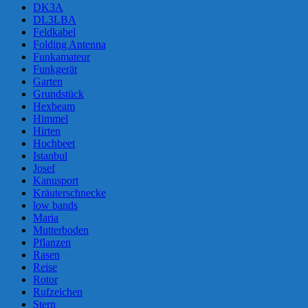
DK3A
DL3LBA
Feldkabel
Folding Antenna
Funkamateur
Funkgerät
Garten
Grundstück
Hexbeam
Himmel
Hirten
Hochbeet
Istanbul
Josef
Kanusport
Kräuterschnecke
low bands
Maria
Mutterboden
Pflanzen
Rasen
Reise
Rotor
Rufzeichen
Stern