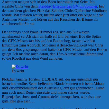
Antennen neigten sich in den Böen bedrohlich zur Seite. Ich
erzählte Chris von dem
Fieldday-Erlebnis des OV im Sommer
, bei
dem auf dem gleichen Platz das Zelt des Clubs Opfer eine Windhose
wurde. Wir funkten weiter, hielten aber jetzt öfter ein Auge auf die
Antennen-Masten und hörten auf das Rauschen der Bäume im
zunehmenden Sturm.
Der anfangs noch blaue Himmel zog sich aus Südwesten
zunehmend zu. Als sich um halb elf Uhr bei einer Böe die Spitze
des GFK-Mastes fast bis auf den Boden bog, fassten wir den
Entschluss zum Abbruch. Mit einer Affenschwindigkeit war Chris
aus dem Bus gesprungen und hatte den GFK-Masten auf den Boden
gelegt. Ich machte mich daran, den 15m-Alumast einzufahren und
so die Kopflast aus dem Wind zu holen.
Es weht
Plötzlich tauchte Torsten, DL3BAX auf, der uns eigentlich nur
besuchen wollte. Seine helfenden Hände konnten wir beim Abbau
und Zusammenräumen der Ausrüstung jetzt gut gebrauchen. Zumal
nun auch noch Regen einsetzte und immer stärker wurde.
Regenjacke, -hose und Gummistiefel einzupacken, war also eine
gute Idee gewesen…