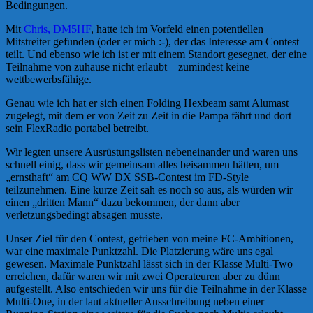
Bedingungen.
Mit
Chris, DM5HF
, hatte ich im Vorfeld einen potentiellen
Mitstreiter gefunden (oder er mich :-), der das Interesse am Contest
teilt. Und ebenso wie ich ist er mit einem Standort gesegnet, der eine
Teilnahme von zuhause nicht erlaubt – zumindest keine
wettbewerbsfähige.
Genau wie ich hat er sich einen Folding Hexbeam samt Alumast
zugelegt, mit dem er von Zeit zu Zeit in die Pampa fährt und dort
sein FlexRadio portabel betreibt.
Wir legten unsere Ausrüstungslisten nebeneinander und waren uns
schnell einig, dass wir gemeinsam alles beisammen hätten, um
„ernsthaft“ am CQ WW DX SSB-Contest im FD-Style
teilzunehmen. Eine kurze Zeit sah es noch so aus, als würden wir
einen „dritten Mann“ dazu bekommen, der dann aber
verletzungsbedingt absagen musste.
Unser Ziel für den Contest, getrieben von meine FC-Ambitionen,
war eine maximale Punktzahl. Die Platzierung wäre uns egal
gewesen. Maximale Punktzahl lässt sich in der Klasse Multi-Two
erreichen, dafür waren wir mit zwei Operateuren aber zu dünn
aufgestellt. Also entschieden wir uns für die Teilnahme in der Klasse
Multi-One, in der laut aktueller Ausschreibung neben einer