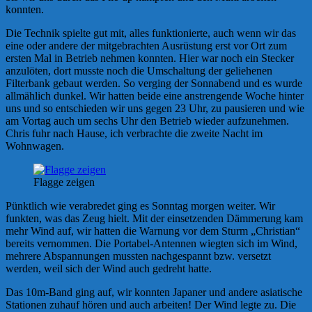
konnten.
Die Technik spielte gut mit, alles funktionierte, auch wenn wir das
eine oder andere der mitgebrachten Ausrüstung erst vor Ort zum
ersten Mal in Betrieb nehmen konnten. Hier war noch ein Stecker
anzulöten, dort musste noch die Umschaltung der geliehenen
Filterbank gebaut werden. So verging der Sonnabend und es wurde
allmählich dunkel. Wir hatten beide eine anstrengende Woche hinter
uns und so entschieden wir uns gegen 23 Uhr, zu pausieren und wie
am Vortag auch um sechs Uhr den Betrieb wieder aufzunehmen.
Chris fuhr nach Hause, ich verbrachte die zweite Nacht im
Wohnwagen.
Flagge zeigen
Pünktlich wie verabredet ging es Sonntag morgen weiter. Wir
funkten, was das Zeug hielt. Mit der einsetzenden Dämmerung kam
mehr Wind auf, wir hatten die Warnung vor dem Sturm „Christian“
bereits vernommen. Die Portabel-Antennen wiegten sich im Wind,
mehrere Abspannungen mussten nachgespannt bzw. versetzt
werden, weil sich der Wind auch gedreht hatte.
Das 10m-Band ging auf, wir konnten Japaner und andere asiatische
Stationen zuhauf hören und auch arbeiten! Der Wind legte zu. Die