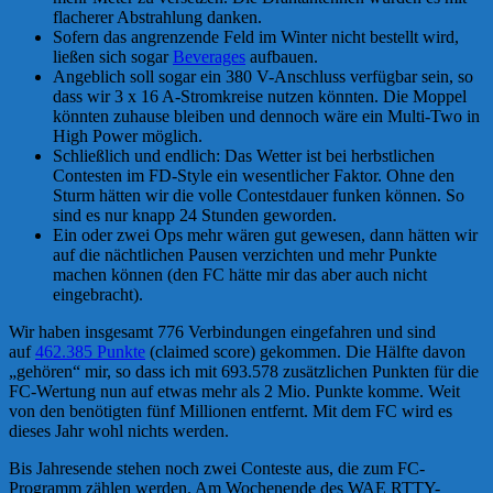
flacherer Abstrahlung danken.
Sofern das angrenzende Feld im Winter nicht bestellt wird,
ließen sich sogar
Beverages
aufbauen.
Angeblich soll sogar ein 380 V-Anschluss verfügbar sein, so
dass wir 3 x 16 A-Stromkreise nutzen könnten. Die Moppel
könnten zuhause bleiben und dennoch wäre ein Multi-Two in
High Power möglich.
Schließlich und endlich: Das Wetter ist bei herbstlichen
Contesten im FD-Style ein wesentlicher Faktor. Ohne den
Sturm hätten wir die volle Contestdauer funken können. So
sind es nur knapp 24 Stunden geworden.
Ein oder zwei Ops mehr wären gut gewesen, dann hätten wir
auf die nächtlichen Pausen verzichten und mehr Punkte
machen können (den FC hätte mir das aber auch nicht
eingebracht).
Wir haben insgesamt 776 Verbindungen eingefahren und sind
auf
462.385 Punkte
(claimed score) gekommen. Die Hälfte davon
„gehören“ mir, so dass ich mit 693.578 zusätzlichen Punkten für die
FC-Wertung nun auf etwas mehr als 2 Mio. Punkte komme. Weit
von den benötigten fünf Millionen entfernt. Mit dem FC wird es
dieses Jahr wohl nichts werden.
Bis Jahresende stehen noch zwei Conteste aus, die zum FC-
Programm zählen werden. Am Wochenende des WAE RTTY-