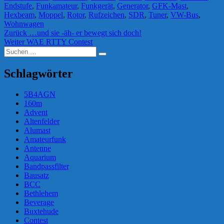
Endstufe
,
Funkamateur
,
Funkgerät
,
Generator
,
GFK-Mast
,
Hexbeam
,
Moppel
,
Rotor
,
Rufzeichen
,
SDR
,
Tuner
,
VW-Bus
,
Wohnwagen
Beitragsnavigation
Vorheriger
Zurück
…und sie -äh- er bewegt sich doch!
Nächster
Beitrag:
Weiter
WAE RTTY Contest
Suchen
Beitrag:
Suchen
nach:
Schlagwörter
5B4AGN
160m
Advent
Altenfelder
Alumast
Amateurfunk
Antenne
Aquarium
Bandpassfilter
Bausatz
BCC
Bethlehem
Beverage
Buxtehude
Contest