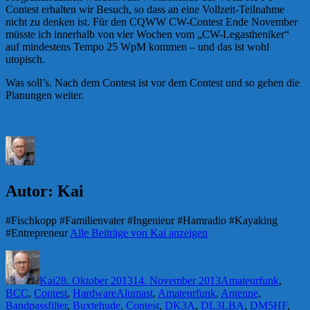
Contest erhalten wir Besuch, so dass an eine Vollzeit-Teilnahme
nicht zu denken ist. Für den CQWW CW-Contest Ende November
müsste ich innerhalb von vier Wochen vom „CW-Legastheniker“
auf mindestens Tempo 25 WpM kommen – und das ist wohl
utopisch.
Was soll’s. Nach dem Contest ist vor dem Contest und so gehen die
Planungen weiter.
Autor:
Kai
#Fischkopp #Familienvater #Ingenieur #Hamradio #Kayaking
#Entrepreneur
Alle Beiträge von Kai anzeigen
Autor
Veröffentlicht
Kategorien
am
Kai
28. Oktober 2013
14. November 2013
Amateurfunk
,
Schlagwörter
BCC
,
Contest
,
Hardware
Alumast
,
Amateurfunk
,
Antenne
,
Bandpassfilter
,
Buxtehude
,
Contest
,
DK3A
,
DL3LBA
,
DM5HF
,