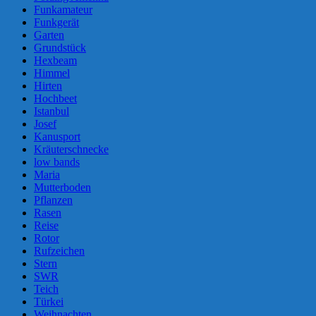
Funkamateur
Funkgerät
Garten
Grundstück
Hexbeam
Himmel
Hirten
Hochbeet
Istanbul
Josef
Kanusport
Kräuterschnecke
low bands
Maria
Mutterboden
Pflanzen
Rasen
Reise
Rotor
Rufzeichen
Stern
SWR
Teich
Türkei
Weihnachten