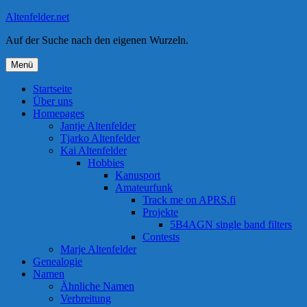
Zum
Altenfelder.net
Inhalt
Auf der Suche nach den eigenen Wurzeln.
springen
Menü
Startseite
Über uns
Homepages
Jantje Altenfelder
Tjarko Altenfelder
Kai Altenfelder
Hobbies
Kanusport
Amateurfunk
Track me on APRS.fi
Projekte
5B4AGN single band filters
Contests
Marje Altenfelder
Genealogie
Namen
Ähnliche Namen
Verbreitung