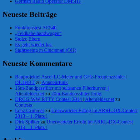
German Radio Operator DM5HF
Neueste Beiträge
Funktionstest AE540
„Feldkabelhandwagen“
Stolze Eltern
Es geht wieder los.
Sightseeing in Cincinnati (OH)
Neueste Kommentare
Bauprojekte: Ascel LC-Meter und GHz-Frequenzzähler |
DL1HBT
zu
Amateurfunk
15m-Bandpassfilter mit seltsamen Filterkurven |
Altenfelder.net
zu
20m-Bandpassfilter fertig
DRCG-WW RTTY Contest 2014 | Altenfelder.net
zu
Contests
Lenz Grimmer
zu
Unerwarteter Erfolg im ARRL-DX-Contest
2013 – 1. Platz !
Dirk Spilker
zu
Unerwarteter Erfolg im ARRL-DX-Contest
2013 – 1. Platz !