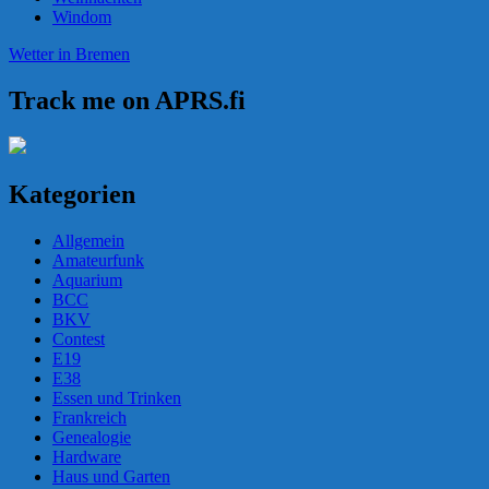
Windom
Wetter in Bremen
Track me on APRS.fi
Kategorien
Allgemein
Amateurfunk
Aquarium
BCC
BKV
Contest
E19
E38
Essen und Trinken
Frankreich
Genealogie
Hardware
Haus und Garten