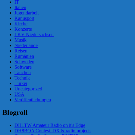
IT
Italien
Jugendarbeit
Kanusport
Kirche
Konzerte
LKV Niedersachsen
Musik
Niederlande
Reisen
Rumänien
Schweden
Software
Tauchen
Technik
Türkei
Uncategorized
USA
Veröffentlichungen
Blogroll
DH1TW Amateur Radio on it's Edge
DH8BQA Contest, DX & radio projects