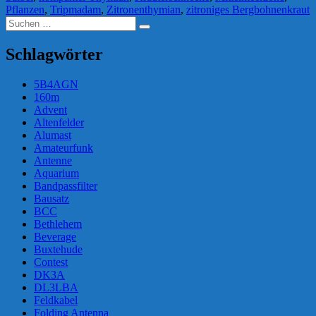
Pflanzen
,
Tripmadam
,
Zitronenthymian
,
zitroniges Bergbohnenkraut
Suchen
Suchen
nach:
Schlagwörter
5B4AGN
160m
Advent
Altenfelder
Alumast
Amateurfunk
Antenne
Aquarium
Bandpassfilter
Bausatz
BCC
Bethlehem
Beverage
Buxtehude
Contest
DK3A
DL3LBA
Feldkabel
Folding Antenna