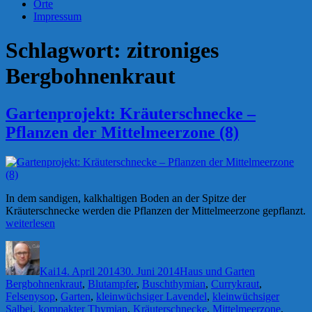
Orte
Impressum
Schlagwort:
zitroniges
Bergbohnenkraut
Gartenprojekt: Kräuterschnecke –
Pflanzen der Mittelmeerzone (8)
In dem sandigen, kalkhaltigen Boden an der Spitze der
Kräuterschnecke werden die Pflanzen der Mittelmeerzone gepflanzt.
„Gartenprojekt:
weiterlesen
Kräuterschnecke
Autor
Veröffentlicht
Kategorien
Schlagwörte
–
am
Pflanzen
Kai
14. April 2014
30. Juni 2014
Haus und Garten
der
Bergbohnenkraut
,
Blutampfer
,
Buschthymian
,
Currykraut
,
Mittelmeerzone
Felsenysop
,
Garten
,
kleinwüchsiger Lavendel
,
kleinwüchsiger
(8)“
Salbei
,
kompakter Thymian
,
Kräuterschnecke
,
Mittelmeerzone
,