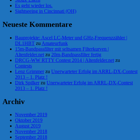
Es geht wieder los.
Sightseeing in Cincinnati (OH)
Neueste Kommentare
Bauprojekte: Ascel LC-Meter und GHz-Frequenzzähler |
DL1HBT
zu
Amateurfunk
15m-Bandpassfilter mit seltsamen Filterkurven |
Altenfelder.net
zu
20m-Bandpassfilter fertig
DRCG-WW RTTY Contest 2014 | Altenfelder.net
zu
Contests
Lenz Grimmer
zu
Unerwarteter Erfolg im ARRL-DX-Contest
2013 – 1. Platz !
Dirk Spilker
zu
Unerwarteter Erfolg im ARRL-DX-Contest
2013 – 1. Platz !
Archiv
November 2019
Oktober 2019
August 2019
November 2018
September 2018