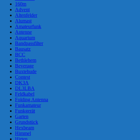
160m
Advent
Altenfelder
Alumast
Amateurfunk
Antenne
Aquarium
Bandpassfilter
Bausatz
BCC
Bethlehem
Beverage
Buxtehude
Contest
DK3A
DL3LBA
Feldkabel
Folding Antenna
Funkamateur
Funkgerät
Garten
Grundstück
Hexbeam
Himmel
Hirten