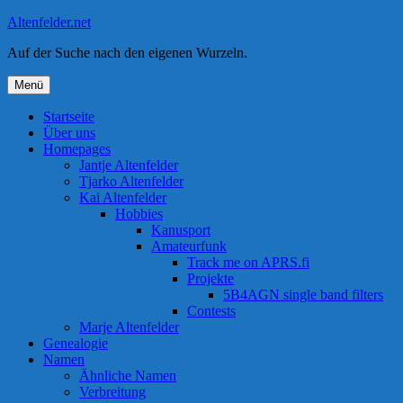
Zum
Altenfelder.net
Inhalt
Auf der Suche nach den eigenen Wurzeln.
springen
Menü
Startseite
Über uns
Homepages
Jantje Altenfelder
Tjarko Altenfelder
Kai Altenfelder
Hobbies
Kanusport
Amateurfunk
Track me on APRS.fi
Projekte
5B4AGN single band filters
Contests
Marje Altenfelder
Genealogie
Namen
Ähnliche Namen
Verbreitung