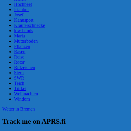
Hochbeet
Istanbul
Josef
Kanusport
Kräuterschnecke
low bands
Maria
Mutterboden
Pflanzen
Rasen
Reise
Rotor
Rufzeichen
Stern
SWR
Teich
Türkei
Weihnachten
Windom
Wetter in Bremen
Track me on APRS.fi