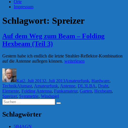
Orte
Impressum
Schlagwort:
Spreizer
Auf dem Weg zum Beam – Folding
Hexbeam (Teil 3)
Gestern habe ich endlich die letzte Strahler-Reflektor-Kombination
„Auf
auf die Antenne auflegen können.
weiterlesen
dem
Autor
Veröffentlicht
Kategorien
Weg
am
zum
Kai
2. Juli 2013
2. Juli 2013
Amateurfunk
,
Hardware
,
Beam
Schlagwörter
Technik
Alumast
,
Amateurfunk
,
Antenne
,
DL3LBA
,
Draht
,
–
Elemente
,
Folding Antenna
,
Funkamateur
,
Garten
,
Hexbeam
,
Folding
Spreizer
,
Symmetrie
,
Windspiel
Hexbeam
Suchen
(Teil
Suchen
nach:
3)“
Schlagwörter
5B4AGN