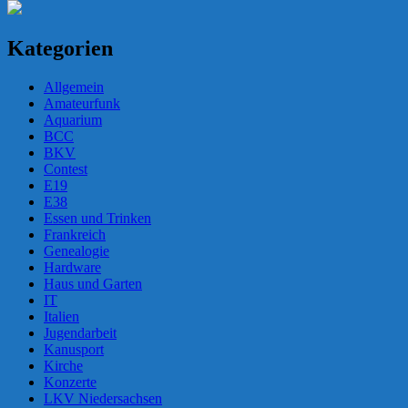
Kategorien
Allgemein
Amateurfunk
Aquarium
BCC
BKV
Contest
E19
E38
Essen und Trinken
Frankreich
Genealogie
Hardware
Haus und Garten
IT
Italien
Jugendarbeit
Kanusport
Kirche
Konzerte
LKV Niedersachsen