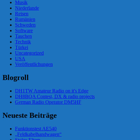
Musik
Niederlande
Reisen
Rumänien
Schweden
Software
Tauchen
Technik
Türkei
Uncategorized
USA
Veröffentlichungen
Blogroll
DH1TW Amateur Radio on it's Edge
DH8BQA Contest, DX & radio projects
German Radio Operator DM5HF
Neueste Beiträge
Funktionstest AE540
„Feldkabelhandwagen“
Stolze Eltern