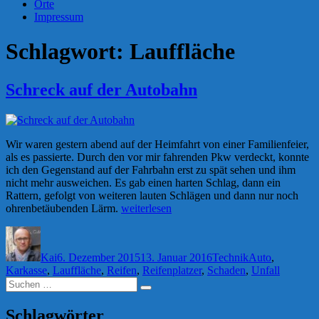
Orte
Impressum
Schlagwort:
Lauffläche
Schreck auf der Autobahn
Wir waren gestern abend auf der Heimfahrt von einer Familienfeier,
als es passierte. Durch den vor mir fahrenden Pkw verdeckt, konnte
ich den Gegenstand auf der Fahrbahn erst zu spät sehen und ihm
nicht mehr ausweichen. Es gab einen harten Schlag, dann ein
Rattern, gefolgt von weiteren lauten Schlägen und dann nur noch
„Schreck
ohrenbetäubenden Lärm.
weiterlesen
auf
Autor
Veröffentlicht
Kategorien
Schlagwörter
der
am
Autobahn“
Kai
6. Dezember 2015
13. Januar 2016
Technik
Auto
,
Karkasse
,
Lauffläche
,
Reifen
,
Reifenplatzer
,
Schaden
,
Unfall
Suchen
Suchen
nach:
Schlagwörter