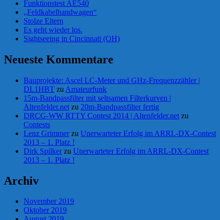
Funktionstest AE540
„Feldkabelhandwagen“
Stolze Eltern
Es geht wieder los.
Sightseeing in Cincinnati (OH)
Neueste Kommentare
Bauprojekte: Ascel LC-Meter und GHz-Frequenzzähler |
DL1HBT
zu
Amateurfunk
15m-Bandpassfilter mit seltsamen Filterkurven |
Altenfelder.net
zu
20m-Bandpassfilter fertig
DRCG-WW RTTY Contest 2014 | Altenfelder.net
zu
Contests
Lenz Grimmer
zu
Unerwarteter Erfolg im ARRL-DX-Contest
2013 – 1. Platz !
Dirk Spilker
zu
Unerwarteter Erfolg im ARRL-DX-Contest
2013 – 1. Platz !
Archiv
November 2019
Oktober 2019
August 2019