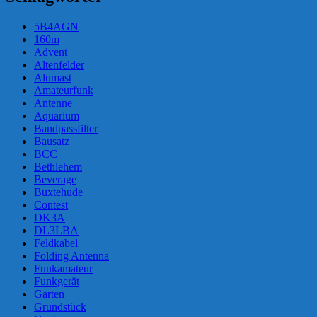
5B4AGN
160m
Advent
Altenfelder
Alumast
Amateurfunk
Antenne
Aquarium
Bandpassfilter
Bausatz
BCC
Bethlehem
Beverage
Buxtehude
Contest
DK3A
DL3LBA
Feldkabel
Folding Antenna
Funkamateur
Funkgerät
Garten
Grundstück