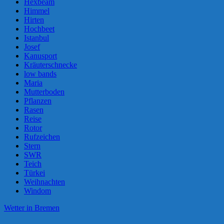
Hexbeam
Himmel
Hirten
Hochbeet
Istanbul
Josef
Kanusport
Kräuterschnecke
low bands
Maria
Mutterboden
Pflanzen
Rasen
Reise
Rotor
Rufzeichen
Stern
SWR
Teich
Türkei
Weihnachten
Windom
Wetter in Bremen