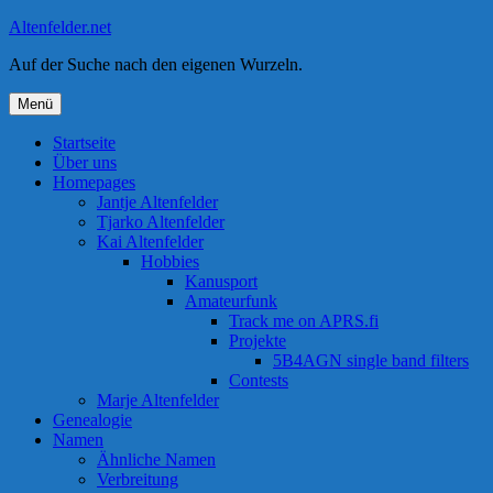
Zum
Altenfelder.net
Inhalt
Auf der Suche nach den eigenen Wurzeln.
springen
Menü
Startseite
Über uns
Homepages
Jantje Altenfelder
Tjarko Altenfelder
Kai Altenfelder
Hobbies
Kanusport
Amateurfunk
Track me on APRS.fi
Projekte
5B4AGN single band filters
Contests
Marje Altenfelder
Genealogie
Namen
Ähnliche Namen
Verbreitung