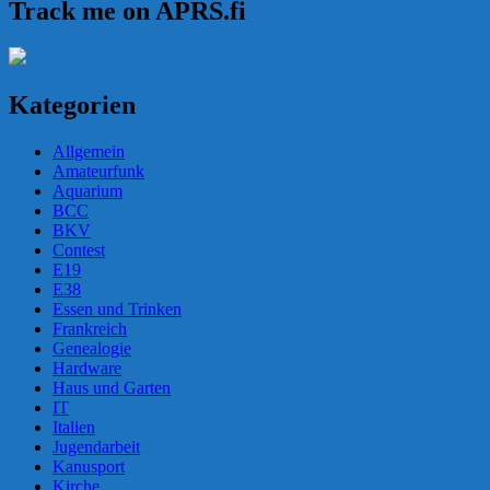
Track me on APRS.fi
Kategorien
Allgemein
Amateurfunk
Aquarium
BCC
BKV
Contest
E19
E38
Essen und Trinken
Frankreich
Genealogie
Hardware
Haus und Garten
IT
Italien
Jugendarbeit
Kanusport
Kirche