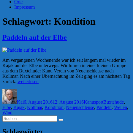
Orte
Impressum
Schlagwort:
Kondition
Paddeln auf der Elbe
Am vergangenen Wochenende war ich seit langem mal wieder im
Kajak auf der Elbe unterwegs. Wir fuhren in einer kleinen Gruppe
aus dem Buxtehuder Kanu Verein von Neuenschleuse nach
Kollmar. Nach einer Übernachtung im Zelt ging es am nächsten Tag
„Paddeln
zurück.
weiterlesen
auf
Autor
Veröffentlicht
Kategorien
Schlagwörter
der
am
Elbe“
Kai
6. August 2016
12. August 2016
Kanusport
Buxtehude
,
Elbe
,
Kajak
,
Kollmar
,
Kondition
,
Neuenschleuse
,
Paddeln
,
Wellen
,
Wind
Suchen
Suchen
nach:
Schlagwörter