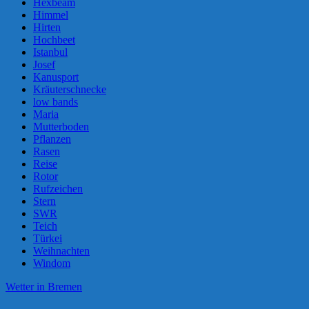
Hexbeam
Himmel
Hirten
Hochbeet
Istanbul
Josef
Kanusport
Kräuterschnecke
low bands
Maria
Mutterboden
Pflanzen
Rasen
Reise
Rotor
Rufzeichen
Stern
SWR
Teich
Türkei
Weihnachten
Windom
Wetter in Bremen