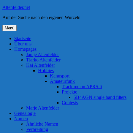
Zum
Altenfelder.net
Inhalt
Auf der Suche nach den eigenen Wurzeln.
springen
Menü
Startseite
Über uns
Homepages
Jantje Altenfelder
Tjarko Altenfelder
Kai Altenfelder
Hobbies
Kanusport
Amateurfunk
Track me on APRS.fi
Projekte
5B4AGN single band filters
Contests
Marje Altenfelder
Genealogie
Namen
Ähnliche Namen
Verbreitung