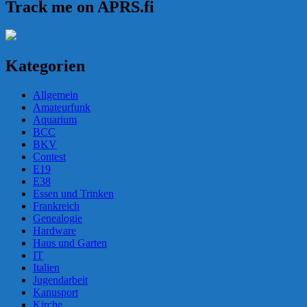
Track me on APRS.fi
Kategorien
Allgemein
Amateurfunk
Aquarium
BCC
BKV
Contest
E19
E38
Essen und Trinken
Frankreich
Genealogie
Hardware
Haus und Garten
IT
Italien
Jugendarbeit
Kanusport
Kirche