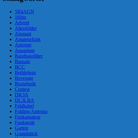
5B4AGN
160m
Advent
Altenfelder
Alumast
Amateurfunk
Antenne
Aquarium
Bandpassfilter
Bausatz
BCC
Bethlehem
Beverage
Buxtehude
Contest
DK3A
DL3LBA
Feldkabel
Folding Antenna
Funkamateur
Funkgerät
Garten
Grundstück