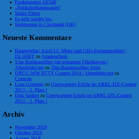
Funktionstest AE540
„Feldkabelhandwagen“
Stolze Eltern
Es geht wieder los.
Sightseeing in Cincinnati (OH)
Neueste Kommentare
Bauprojekte: Ascel LC-Meter und GHz-Frequenzzähler |
DL1HBT
zu
Amateurfunk
15m-Bandpassfilter mit seltsamen Filterkurven |
Altenfelder.net
zu
20m-Bandpassfilter fertig
DRCG-WW RTTY Contest 2014 | Altenfelder.net
zu
Contests
Lenz Grimmer
zu
Unerwarteter Erfolg im ARRL-DX-Contest
2013 – 1. Platz !
Dirk Spilker
zu
Unerwarteter Erfolg im ARRL-DX-Contest
2013 – 1. Platz !
Archiv
November 2019
Oktober 2019
August 2019