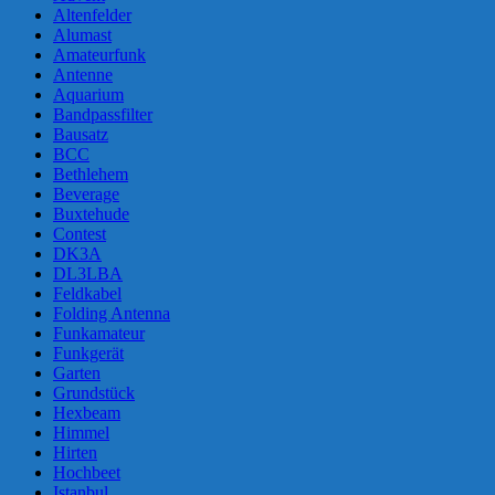
Altenfelder
Alumast
Amateurfunk
Antenne
Aquarium
Bandpassfilter
Bausatz
BCC
Bethlehem
Beverage
Buxtehude
Contest
DK3A
DL3LBA
Feldkabel
Folding Antenna
Funkamateur
Funkgerät
Garten
Grundstück
Hexbeam
Himmel
Hirten
Hochbeet
Istanbul