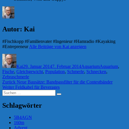
Autor:
Kai
#Fischkopp #Familienvater #Ingenieur #Hamradio #Kayaking
#Entrepreneur
Alle Beiträge von Kai anzeigen
Autor
Veröffentlicht
Kategorien
Schlagwörter
am
Kai
29. Januar 2014
7. Februar 2014
Aquarium
Aquarium
,
Fische
,
Gleichgewicht
,
Population
,
Schmerle
,
Schnecken
,
Zebraschmerle
Beitragsnavigation
Vorheriger
Zurück
Neue Bausätze: Bandpassfilter für die Contestbänder
Nächster
Beitrag:
Weiter
Feldkabel für Beverages
Suchen
Beitrag:
Suchen
nach:
Schlagwörter
5B4AGN
160m
Advent