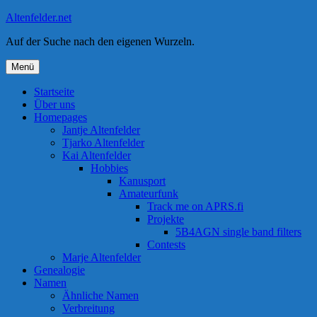
Zum
Altenfelder.net
Inhalt
Auf der Suche nach den eigenen Wurzeln.
springen
Menü
Startseite
Über uns
Homepages
Jantje Altenfelder
Tjarko Altenfelder
Kai Altenfelder
Hobbies
Kanusport
Amateurfunk
Track me on APRS.fi
Projekte
5B4AGN single band filters
Contests
Marje Altenfelder
Genealogie
Namen
Ähnliche Namen
Verbreitung