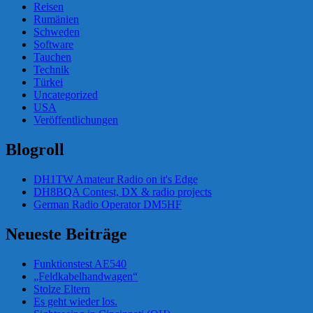
Reisen
Rumänien
Schweden
Software
Tauchen
Technik
Türkei
Uncategorized
USA
Veröffentlichungen
Blogroll
DH1TW Amateur Radio on it's Edge
DH8BQA Contest, DX & radio projects
German Radio Operator DM5HF
Neueste Beiträge
Funktionstest AE540
„Feldkabelhandwagen“
Stolze Eltern
Es geht wieder los.