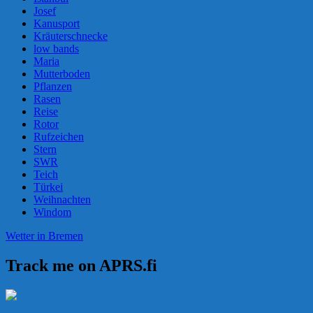
Josef
Kanusport
Kräuterschnecke
low bands
Maria
Mutterboden
Pflanzen
Rasen
Reise
Rotor
Rufzeichen
Stern
SWR
Teich
Türkei
Weihnachten
Windom
Wetter in Bremen
Track me on APRS.fi