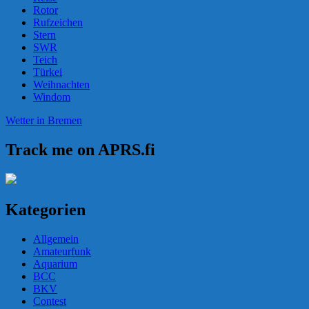
Rotor
Rufzeichen
Stern
SWR
Teich
Türkei
Weihnachten
Windom
Wetter in Bremen
Track me on APRS.fi
Kategorien
Allgemein
Amateurfunk
Aquarium
BCC
BKV
Contest