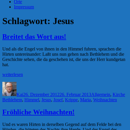
Orte
Impressum
Schlagwort:
Jesus
Breitet das Wort aus!
Und als die Engel von ihnen in den Himmel fuhren, sprachen die
Hirten untereinander: Laßt uns nun gehen nach Bethlehem und die
Geschichte sehen, die da geschehen ist, die uns der Herr kundgetan
hat.
„Breitet
weiterlesen
das
Autor
Veröffentlicht
Kategorien
Sc
Wort
am
aus!“
Kai
26. Dezember 2012
26. Februar 2013
Allgemein
,
Kirche
Bethlehem
,
Himmel
,
Jesus
,
Josef
,
Krippe
,
Maria
,
Weihnachten
Fröhliche Weihnachten!
Und es waren Hirten in derselben Gegend auf dem Felde bei den
Hürden, die hüteten des Nachts ihre Herde. Und der Engel des