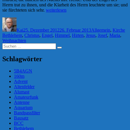
Herrn trat zu ihnen, und die Klarheit des Herrn leuchtete um sie; und
„Fröhliche
sie fürchteten sich sehr.
weiterlesen
Weihnachten!“
Autor
Veröffentlicht
Kategorien
Sc
am
Kai
25. Dezember 2012
26. Februar 2013
Allgemein
,
Kirche
Bethlehem
,
Christus
,
Engel
,
Himmel
,
Hirten
,
Jesus
,
Josef
,
Maria
,
Weihnachten
Suchen
Suchen
nach:
Schlagwörter
5B4AGN
160m
Advent
Altenfelder
Alumast
Amateurfunk
Antenne
Aquarium
Bandpassfilter
Bausatz
BCC
Bethlehem