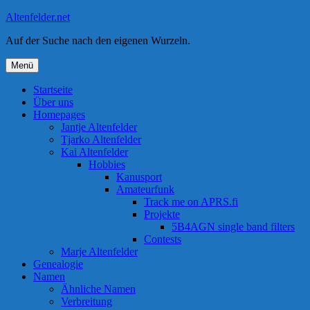
Zum
Altenfelder.net
Inhalt
Auf der Suche nach den eigenen Wurzeln.
springen
Menü
Startseite
Über uns
Homepages
Jantje Altenfelder
Tjarko Altenfelder
Kai Altenfelder
Hobbies
Kanusport
Amateurfunk
Track me on APRS.fi
Projekte
5B4AGN single band filters
Contests
Marje Altenfelder
Genealogie
Namen
Ähnliche Namen
Verbreitung