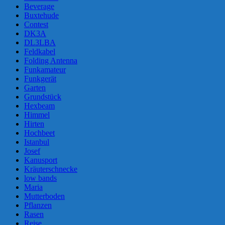
Beverage
Buxtehude
Contest
DK3A
DL3LBA
Feldkabel
Folding Antenna
Funkamateur
Funkgerät
Garten
Grundstück
Hexbeam
Himmel
Hirten
Hochbeet
Istanbul
Josef
Kanusport
Kräuterschnecke
low bands
Maria
Mutterboden
Pflanzen
Rasen
Reise