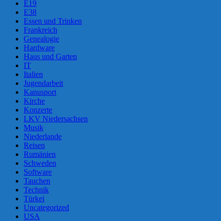
E19
E38
Essen und Trinken
Frankreich
Genealogie
Hardware
Haus und Garten
IT
Italien
Jugendarbeit
Kanusport
Kirche
Konzerte
LKV Niedersachsen
Musik
Niederlande
Reisen
Rumänien
Schweden
Software
Tauchen
Technik
Türkei
Uncategorized
USA