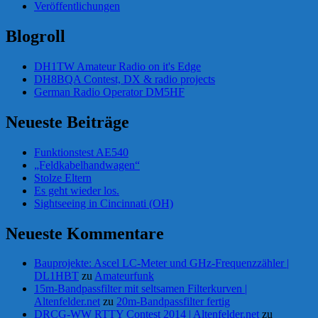
Veröffentlichungen
Blogroll
DH1TW Amateur Radio on it's Edge
DH8BQA Contest, DX & radio projects
German Radio Operator DM5HF
Neueste Beiträge
Funktionstest AE540
„Feldkabelhandwagen“
Stolze Eltern
Es geht wieder los.
Sightseeing in Cincinnati (OH)
Neueste Kommentare
Bauprojekte: Ascel LC-Meter und GHz-Frequenzzähler |
DL1HBT
zu
Amateurfunk
15m-Bandpassfilter mit seltsamen Filterkurven |
Altenfelder.net
zu
20m-Bandpassfilter fertig
DRCG-WW RTTY Contest 2014 | Altenfelder.net
zu