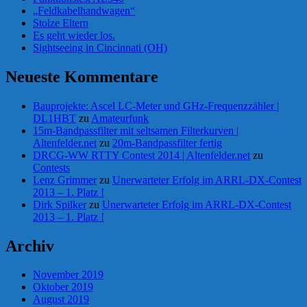
„Feldkabelhandwagen“
Stolze Eltern
Es geht wieder los.
Sightseeing in Cincinnati (OH)
Neueste Kommentare
Bauprojekte: Ascel LC-Meter und GHz-Frequenzzähler |
DL1HBT
zu
Amateurfunk
15m-Bandpassfilter mit seltsamen Filterkurven |
Altenfelder.net
zu
20m-Bandpassfilter fertig
DRCG-WW RTTY Contest 2014 | Altenfelder.net
zu
Contests
Lenz Grimmer
zu
Unerwarteter Erfolg im ARRL-DX-Contest
2013 – 1. Platz !
Dirk Spilker
zu
Unerwarteter Erfolg im ARRL-DX-Contest
2013 – 1. Platz !
Archiv
November 2019
Oktober 2019
August 2019