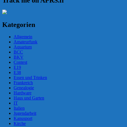
Track me on APRS.fi
Kategorien
Allgemein
Amateurfunk
Aquarium
BCC
BKV
Contest
E19
E38
Essen und Trinken
Frankreich
Genealogie
Hardware
Haus und Garten
IT
Italien
Jugendarbeit
Kanusport
Kirche