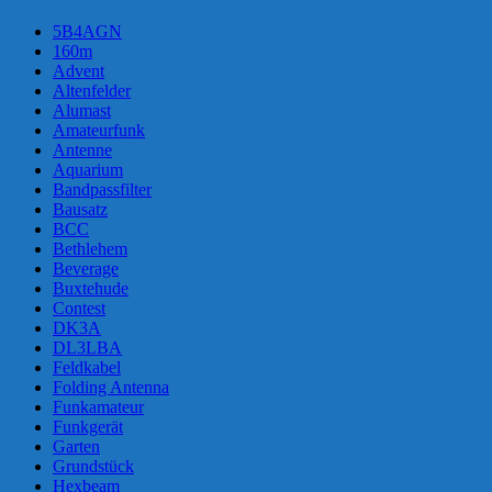
DX-
5B4AGN
Contest
160m
2013
Advent
–
Altenfelder
1.
Alumast
Platz
Amateurfunk
!
Antenne
Aquarium
Bandpassfilter
Bausatz
BCC
Bethlehem
Beverage
Buxtehude
Contest
DK3A
DL3LBA
Feldkabel
Folding Antenna
Funkamateur
Funkgerät
Garten
Grundstück
Hexbeam