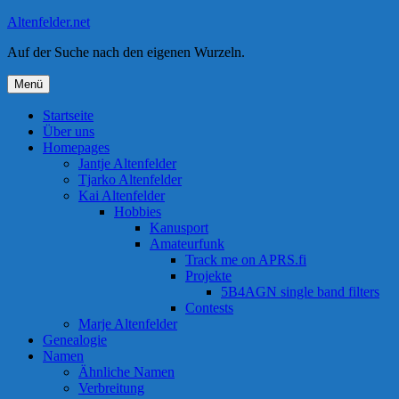
Zum
Altenfelder.net
Inhalt
Auf der Suche nach den eigenen Wurzeln.
springen
Menü
Startseite
Über uns
Homepages
Jantje Altenfelder
Tjarko Altenfelder
Kai Altenfelder
Hobbies
Kanusport
Amateurfunk
Track me on APRS.fi
Projekte
5B4AGN single band filters
Contests
Marje Altenfelder
Genealogie
Namen
Ähnliche Namen
Verbreitung