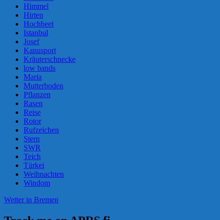
Himmel
Hirten
Hochbeet
Istanbul
Josef
Kanusport
Kräuterschnecke
low bands
Maria
Mutterboden
Pflanzen
Rasen
Reise
Rotor
Rufzeichen
Stern
SWR
Teich
Türkei
Weihnachten
Windom
Wetter in Bremen