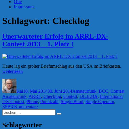
Orte
Impressum
Schlagwort:
Checklog
Unerwarteter Erfolg im ARRL-DX-
Contest 2013 – 1. Platz !
„Une
Heute lag ein großer Briefumschlag aus den USA im Briefkasten.
Erfo
weiterlesen
im
Autor
Veröffentlicht
Kategorien
Sc
AR
am
DX
Kai
10. Mai 2014
30. Juni 2014
Amateurfunk
,
BCC
,
Contest
Cont
Amateurfunk
,
ARRL
,
Checklog
,
Contest
,
DL3LBA
,
International
201
DX Contest
,
Phone
,
Punktzahl
,
Single Band
,
Single Operator
,
–
zu
SSB
3 Kommentare
1.
Suchen
Unerwarteter
Plat
Suchen
nach:
Erfolg
!“
im
Schlagwörter
ARRL-