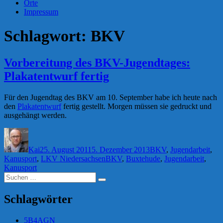
Orte
Impressum
Schlagwort:
BKV
Vorbereitung des BKV-Jugendtages:
Plakatentwurf fertig
Für den Jugendtag des BKV am 10. September habe ich heute nach
den
Plakatentwurf
fertig gestellt. Morgen müssen sie gedruckt und
ausgehängt werden.
Autor
Veröffentlicht
Kategorien
am
Kai
25. August 2011
5. Dezember 2013
BKV
,
Jugendarbeit
,
Schlagwörter
Kanusport
,
LKV Niedersachsen
BKV
,
Buxtehude
,
Jugendarbeit
,
Kanusport
Suchen
Suchen
nach:
Schlagwörter
5B4AGN