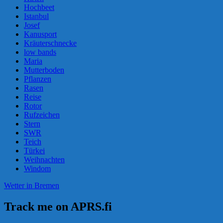
Hochbeet
Istanbul
Josef
Kanusport
Kräuterschnecke
low bands
Maria
Mutterboden
Pflanzen
Rasen
Reise
Rotor
Rufzeichen
Stern
SWR
Teich
Türkei
Weihnachten
Windom
Wetter in Bremen
Track me on APRS.fi