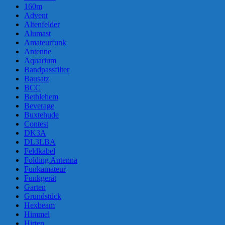
160m
Advent
Altenfelder
Alumast
Amateurfunk
Antenne
Aquarium
Bandpassfilter
Bausatz
BCC
Bethlehem
Beverage
Buxtehude
Contest
DK3A
DL3LBA
Feldkabel
Folding Antenna
Funkamateur
Funkgerät
Garten
Grundstück
Hexbeam
Himmel
Hirten