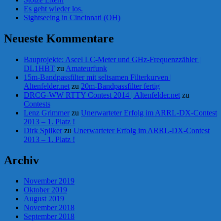
Es geht wieder los.
Sightseeing in Cincinnati (OH)
Neueste Kommentare
Bauprojekte: Ascel LC-Meter und GHz-Frequenzzähler |
DL1HBT
zu
Amateurfunk
15m-Bandpassfilter mit seltsamen Filterkurven |
Altenfelder.net
zu
20m-Bandpassfilter fertig
DRCG-WW RTTY Contest 2014 | Altenfelder.net
zu
Contests
Lenz Grimmer
zu
Unerwarteter Erfolg im ARRL-DX-Contest
2013 – 1. Platz !
Dirk Spilker
zu
Unerwarteter Erfolg im ARRL-DX-Contest
2013 – 1. Platz !
Archiv
November 2019
Oktober 2019
August 2019
November 2018
September 2018