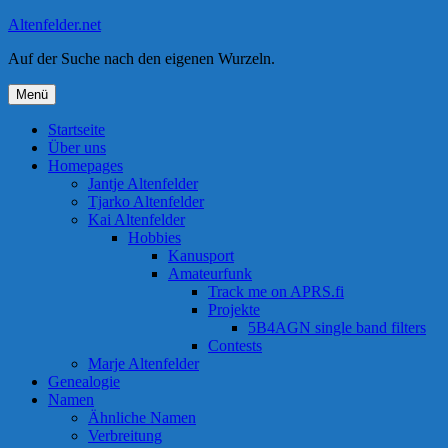
Zum
Altenfelder.net
Inhalt
Auf der Suche nach den eigenen Wurzeln.
springen
Menü
Startseite
Über uns
Homepages
Jantje Altenfelder
Tjarko Altenfelder
Kai Altenfelder
Hobbies
Kanusport
Amateurfunk
Track me on APRS.fi
Projekte
5B4AGN single band filters
Contests
Marje Altenfelder
Genealogie
Namen
Ähnliche Namen
Verbreitung