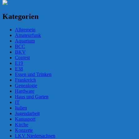
Kategorien
Allgemein
Amateurfunk
Aquarium
BCC
BKV
Contest
E19
E38
Essen und Trinken
Frankreich
Genealogie
Hardware
Haus und Garten
IT
Italien
Jugendarbeit
Kanusport
Kirche
Konzerte
LKV Niedersachsen