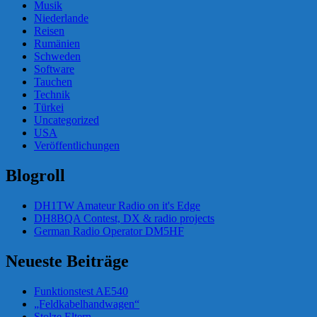
Musik
Niederlande
Reisen
Rumänien
Schweden
Software
Tauchen
Technik
Türkei
Uncategorized
USA
Veröffentlichungen
Blogroll
DH1TW Amateur Radio on it's Edge
DH8BQA Contest, DX & radio projects
German Radio Operator DM5HF
Neueste Beiträge
Funktionstest AE540
„Feldkabelhandwagen“
Stolze Eltern