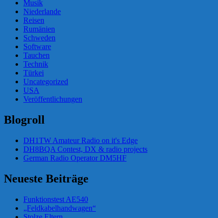
Musik
Niederlande
Reisen
Rumänien
Schweden
Software
Tauchen
Technik
Türkei
Uncategorized
USA
Veröffentlichungen
Blogroll
DH1TW Amateur Radio on it's Edge
DH8BQA Contest, DX & radio projects
German Radio Operator DM5HF
Neueste Beiträge
Funktionstest AE540
„Feldkabelhandwagen“
Stolze Eltern