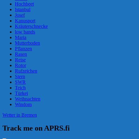
Hochbeet
Istanbul
Josef
Kanusport
Kräuterschnecke
low bands
Maria
Mutterboden
Pflanzen
Rasen
Reise
Rotor
Rufzeichen
Stern
SWR
Teich
Türkei
Weihnachten
Windom
Wetter in Bremen
Track me on APRS.fi