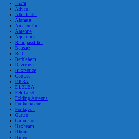
160m
Advent
Altenfelder
Alumast
Amateurfunk
Antenne
Aquarium
Bandpassfilter
Bausatz
BCC
Bethlehem
Beverage
Buxtehude
Contest
DK3A
DL3LBA
Feldkabel
Folding Antenna
Funkamateur
Funkgerät
Garten
Grundstück
Hexbeam
Himmel
Hirten