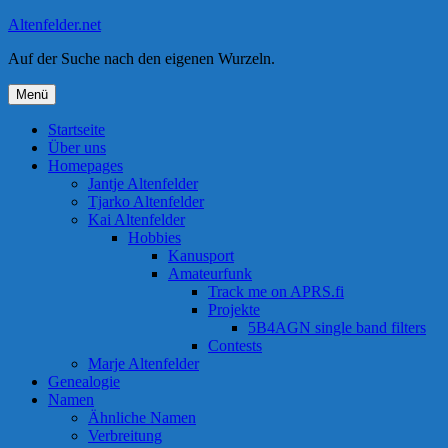
Zum
Altenfelder.net
Inhalt
Auf der Suche nach den eigenen Wurzeln.
springen
Menü
Startseite
Über uns
Homepages
Jantje Altenfelder
Tjarko Altenfelder
Kai Altenfelder
Hobbies
Kanusport
Amateurfunk
Track me on APRS.fi
Projekte
5B4AGN single band filters
Contests
Marje Altenfelder
Genealogie
Namen
Ähnliche Namen
Verbreitung