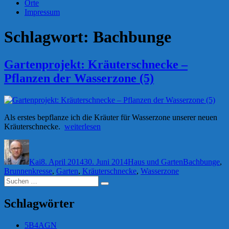
Orte
Impressum
Schlagwort:
Bachbunge
Gartenprojekt: Kräuterschnecke –
Pflanzen der Wasserzone (5)
Als erstes bepflanze ich die Kräuter für Wasserzone unserer neuen
„Gartenprojekt:
Kräuterschnecke.
weiterlesen
Kräuterschnecke
Autor
Veröffentlicht
Kategorien
Schlagwörter
–
am
Pflanzen
Kai
8. April 2014
30. Juni 2014
Haus und Garten
Bachbunge
,
der
Brunnenkresse
,
Garten
,
Kräuterschnecke
,
Wasserzone
Wasserzone
Suchen
(5)“
Suchen
nach:
Schlagwörter
5B4AGN