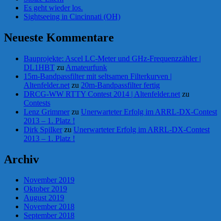
Es geht wieder los.
Sightseeing in Cincinnati (OH)
Neueste Kommentare
Bauprojekte: Ascel LC-Meter und GHz-Frequenzzähler |
DL1HBT
zu
Amateurfunk
15m-Bandpassfilter mit seltsamen Filterkurven |
Altenfelder.net
zu
20m-Bandpassfilter fertig
DRCG-WW RTTY Contest 2014 | Altenfelder.net
zu
Contests
Lenz Grimmer
zu
Unerwarteter Erfolg im ARRL-DX-Contest
2013 – 1. Platz !
Dirk Spilker
zu
Unerwarteter Erfolg im ARRL-DX-Contest
2013 – 1. Platz !
Archiv
November 2019
Oktober 2019
August 2019
November 2018
September 2018